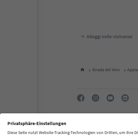
Alloggi nelle vicinanze
Strada del Vino
Appia
FAQ
Contatti
Press
MIC
Dichiarazione di accessibilità