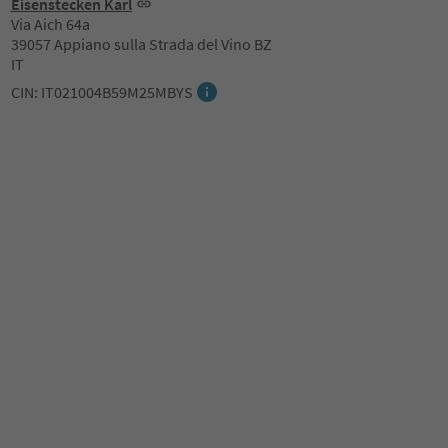
Eisenstecken Karl
Via Aich 64a
39057 Appiano sulla Strada del Vino BZ
IT
CIN: IT021004B59M25MBYS