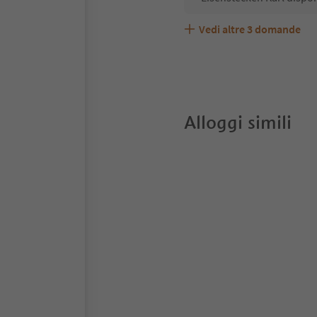
Vedi altre
3
domande
Eisenstecken Karl accett
Quali servizi/attività so
Gli ospiti di Eisenstecke
Alloggi simili