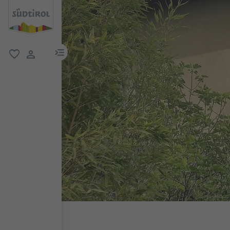
menu link
favoriti
user link