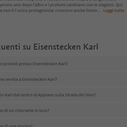
si aprono uno dopo l’altro e i profumi cambiano con le stagioni. Qui
 ma non è l’unico protagonista: crescono anche limon
...
Leggi tutto
uenti su
Eisenstecken Karl
no previsti presso Eisenstecken Karl?
ne servita a Eisenstecken Karl?
n Karl dal centro di Appiano sulla Strada del Vino?
e di un ristorante in loco?
e di una piscina?