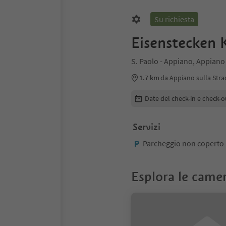
Su richiesta
Eisenstecken 
S. Paolo - Appiano, Appiano 
1.7 km
da Appiano sulla Stra
Modifica i dettagli della pr
Date del check-in e check-o
Servizi
Parcheggio non coperto
Esplora le came