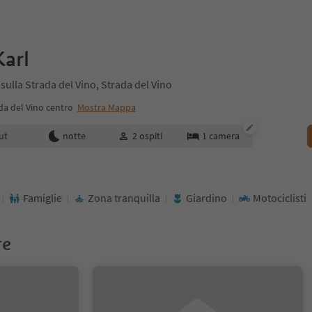
Karl
sulla Strada del Vino, Strada del Vino
da del Vino centro
Mostra Mappa
enotazione
ut
notte
2
ospiti
1
camera
Famiglie
Zona tranquilla
Giardino
Motociclisti
re