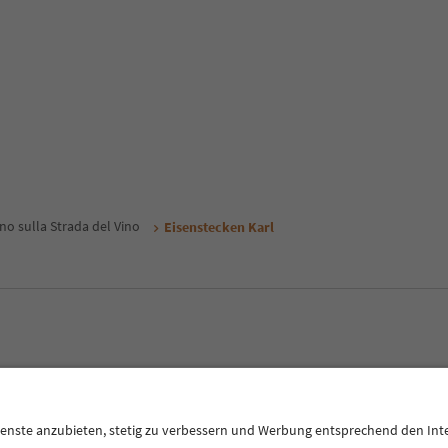
no sulla Strada del Vino
Eisenstecken Karl
E
Privacy Policy
Termini e condizioni
Crediti
Cookie Policy
Alto Adige B2B