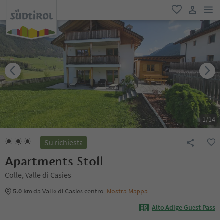
men
favoriti
user lin
1
/
14
Su richiesta
Apartments Stoll
Colle, Valle di Casies
5.0 km
da Valle di Casies centro
Mostra Mappa
Alto Adige Guest Pass