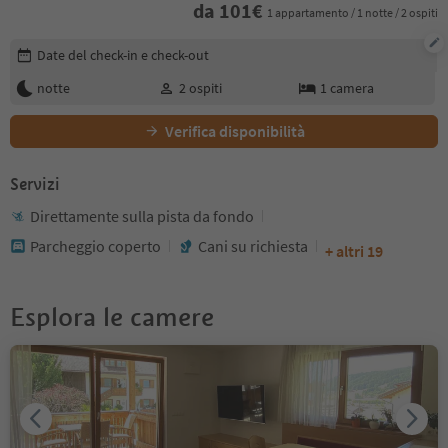
da
101
€
1 appartamento / 1 notte / 2 ospiti
Modifica i dettagli della prenotazione
Date del check-in e check-out
notte
2
ospiti
1
camera
Verifica disponibilità
Servizi
Direttamente sulla pista da fondo
Parcheggio coperto
Cani su richiesta
+ altri 19
Esplora le camere