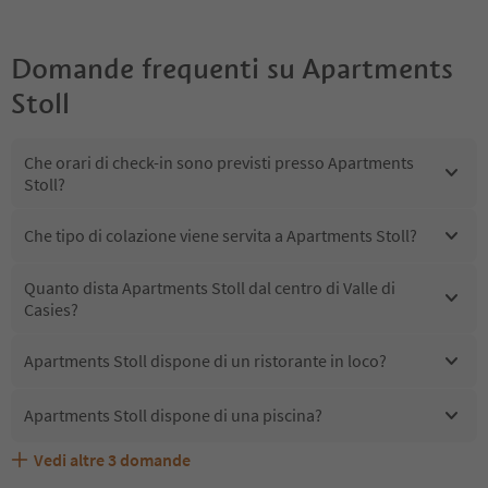
Domande frequenti su
Apartments
Stoll
Che orari di check-in sono previsti presso Apartments
Stoll?
Che tipo di colazione viene servita a Apartments Stoll?
Quanto dista Apartments Stoll dal centro di Valle di
Casies?
Apartments Stoll dispone di un ristorante in loco?
Apartments Stoll dispone di una piscina?
Vedi altre
3
domande
Quali servizi/attività sono disponibili presso Apartments
Gli ospiti di Apartments Stoll ricevono l'Alto Adige Guest
Apartments Stoll accetta animali domestici?