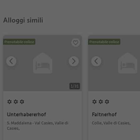
Stoll?
Pass?
Alloggi simili
Prenotabile online
Prenotabile online
1
/
31
Unterhabererhof
Faltnerhof
S. Maddalena - Val Casies, Valle di
Colle, Valle di Casies,
Casies,