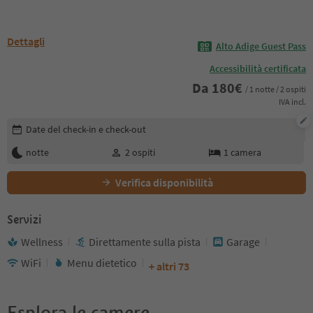
Dettagli
Alto Adige Guest Pass
Accessibilità certificata
Da
180
€
/ 1 notte / 2 ospiti
IVA incl.
Modifica i dettagli della prenotazione
Date del check-in e check-out
notte
2
ospiti
1
camera
Verifica disponibilità
Servizi
Wellness
Direttamente sulla pista
Garage
WiFi
Menu dietetico
+ altri 73
Esplora le camere