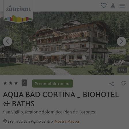
men
favoriti
user lin
1
/
31
S
Prenotabile online
AQUA BAD CORTINA _ BIOHOTEL
& BATHS
San Vigilio, Regione dolomitica Plan de Corones
379 m
da San Vigilio centro
Mostra Mappa