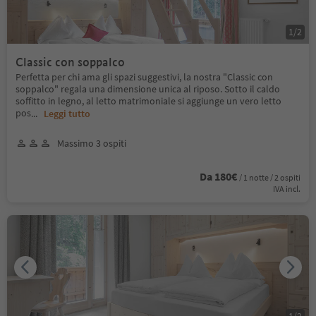
1
/
2
Classic con soppalco
Perfetta per chi ama gli spazi suggestivi, la nostra "Classic con
soppalco" regala una dimensione unica al riposo. Sotto il caldo
soffitto in legno, al letto matrimoniale si aggiunge un vero letto
pos
...
Leggi tutto
Massimo 3 ospiti
Da 180€
/ 1 notte / 2 ospiti
IVA incl.
1
/
2