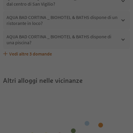
dal centro di San Vigilio?
AQUA BAD CORTINA _ BIOHOTEL & BATHS dispone di un
ristorante in loco?
AQUA BAD CORTINA _ BIOHOTEL & BATHS dispone di
una piscina?
Vedi altre
3
domande
AQUA BAD CORTINA _ BIOHOTEL & BATHS accetta
Quali servizi/attività sono disponibili presso AQUA BAD
Gli ospiti di AQUA BAD CORTINA _ BIOHOTEL & BATHS
animali domestici?
CORTINA _ BIOHOTEL & BATHS?
ricevono l'Alto Adige Guest Pass?
Altri alloggi nelle vicinanze