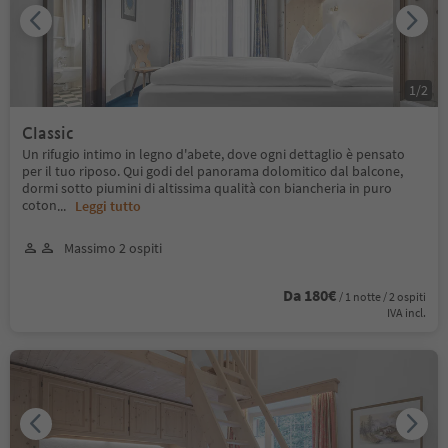
1
/
2
Classic
Un rifugio intimo in legno d'abete, dove ogni dettaglio è pensato
per il tuo riposo. Qui godi del panorama dolomitico dal balcone,
dormi sotto piumini di altissima qualità con biancheria in puro
coton
...
Leggi tutto
Massimo 2 ospiti
Da 180€
/ 1 notte / 2 ospiti
IVA incl.