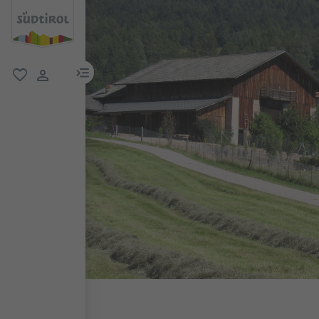
menu link
favoriti
user link