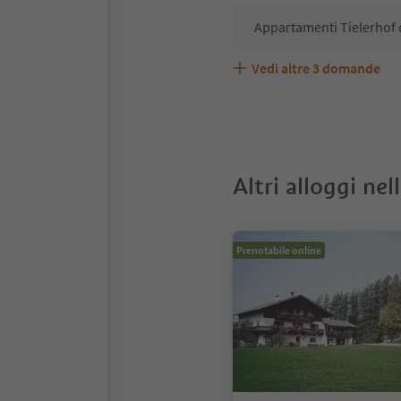
Appartamenti Tielerhof 
Vedi altre
3
domande
Appartamenti Tielerhof 
Quali servizi/attività s
Gli ospiti di Appartament
Altri alloggi nel
Prenotabile online