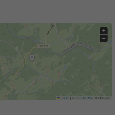
+
−
Leaflet
|
©
OpenStreetMap
Contributors