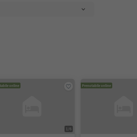
abile online
Prenotabile online
1
/
6