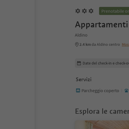
Prenotabile o
Appartamenti 
Aldino
2.4 km
da Aldino centro
Mos
Modifica i dettagli della pr
Date del check-in e check-o
Servizi
Parcheggio coperto
Esplora le came