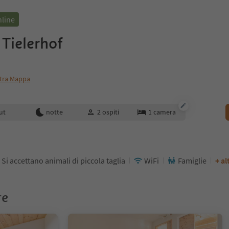
nline
Tielerhof
tra Mappa
enotazione
ut
notte
2
ospiti
1
camera
Si accettano animali di piccola taglia
WiFi
Famiglie
+ al
re