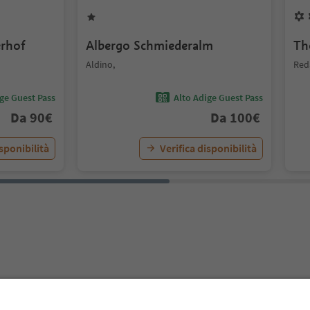
erhof
Albergo Schmiederalm
Th
Aldino,
Red
ige Guest Pass
Alto Adige Guest Pass
Da
90
€
Da
100
€
isponibilità
Verifica disponibilità
rtamenti Tielerhof