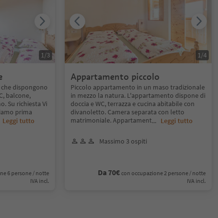
1
/
3
1
/
4
e
Appartamento piccolo
e che dispongono
Piccolo appartamento in un maso tradizionale
C, balcone,
in mezzo la natura. L'appartamento dispone di
o. Su richiesta Vi
doccia e WC, terrazza e cucina abitabile con
riamo prima
divanoletto. Camera separata con letto
matrimoniale. Appartament
.
Leggi tutto
...
Leggi tutto
Massimo 3 ospiti
Da 70€
ne 6 persone / notte
con occupazione 2 persone / notte
IVA incl.
IVA incl.