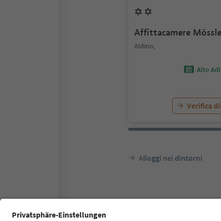
Affittacamere Mössl
Aldino,
Alto Ad
Verifica d
Alloggi nei dintorni
Südtirols Süden
Appa