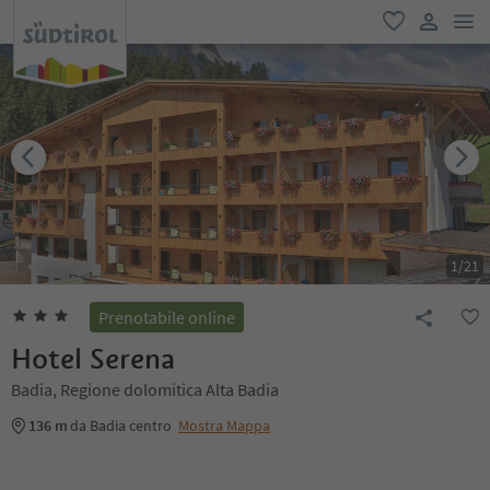
men
favoriti
user lin
1
/
21
Prenotabile online
Hotel Serena
Badia, Regione dolomitica Alta Badia
136 m
da Badia centro
Mostra Mappa