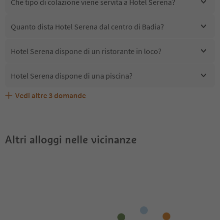
Che tipo di colazione viene servita a Hotel Serena?
Quanto dista Hotel Serena dal centro di Badia?
Hotel Serena dispone di un ristorante in loco?
Hotel Serena dispone di una piscina?
Vedi altre
3
domande
Quali servizi/attività sono disponibili presso Hotel
Gli ospiti di Hotel Serena ricevono l'Alto Adige Guest
Hotel Serena accetta animali domestici?
Serena?
Pass?
Altri alloggi nelle vicinanze