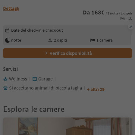
Dettagli
Da
168
€
/ 1 notte / 2 ospiti
IVA incl.
Modifica i dettagli della prenotazione
Date del check-in e check-out
notte
2
ospiti
1
camera
Verifica disponibilità
Servizi
Wellness
Garage
Si accettano animali di piccola taglia
+ altri 29
Esplora le camere