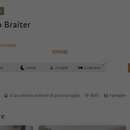
e
 Braiter
ra Mappa
Dettagli
enotazione
ut
notte
2
ospiti
1
camera
Si accettano animali di piccola taglia
WiFi
Famiglie
re