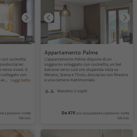
1
/
6
1
/
7
Appartamento Palme
 con cucinetta
L'appartamento Palme dispone di un
gnodoccia/wc
soggiorno soleggiato con cucinetta, un bel
 verso ovest. Il
balcone verso sud con stupenda vista su
 collegato con
Merano, Scena e Tirolo, doccia/wc con finestra
 av
e una camera matrimoniale.
...
Leggi tutto
Massimo 2 ospiti
Da 87€
ne 2 persone / notte
con occupazione 2 persone / notte
IVA incl.
IVA incl.