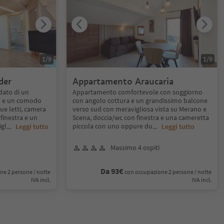
1
/
9
1
/
9
der
Appartamento Araucaria
dato di un
Appartamento comfortevole con soggiorno
a e un comodo
con angolo cottura e un grandissimo balcone
due letti, camera
verso sud con meravigliosa vista su Merano e
finestra e un
Scena, doccia/wc con finestra e una cameretta
igl
piccola con uno oppure du
...
Leggi tutto
...
Leggi tutto
Massimo 4 ospiti
Da 93€
ne 2 persone / notte
con occupazione 2 persone / notte
IVA incl.
IVA incl.