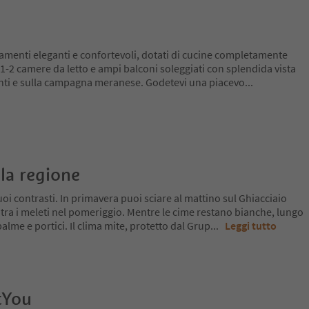
tamenti eleganti e confortevoli, dotati di cucine completamente
, 1-2 camere da letto e ampi balconi soleggiati con splendida vista
stanti e sulla campagna meranese. Godetevi una piacevo
...
la regione
oi contrasti. In primavera puoi sciare al mattino sul Ghiacciaio
 tra i meleti nel pomeriggio. Mentre le cime restano bianche, lungo
a palme e portici. Il clima mite, protetto dal Grup
...
Leggi tutto
tYou