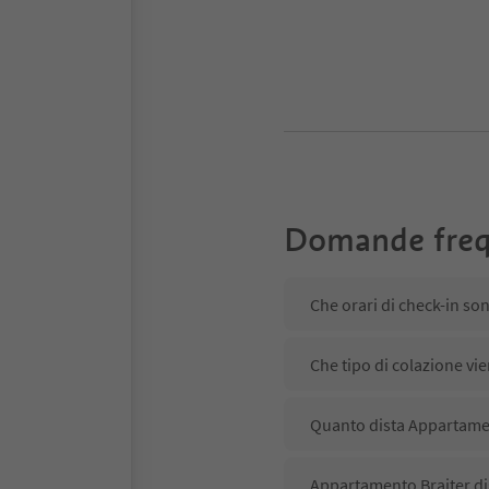
Domande freq
Che orari di check-in so
Che tipo di colazione vi
Quanto dista Appartamen
Appartamento Braiter dis