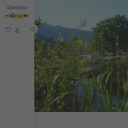
menu link
favoriti
user link