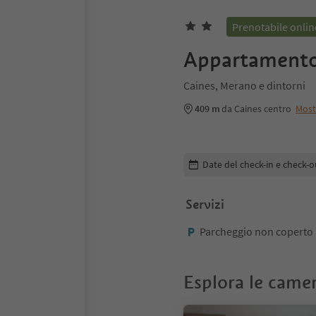
Prenotabile onlin
Appartamento
Caines, Merano e dintorni
409 m
da Caines centro
Most
Modifica i dettagli della pr
Date del check-in e check-o
Servizi
Parcheggio non coperto
Esplora le came