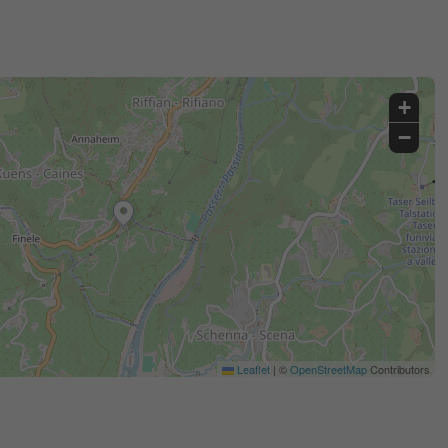
+
−
Leaflet
|
©
OpenStreetMap
Contributors