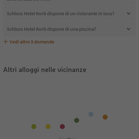
Schloss Hotel Korb dispone di un ristorante in loco?
Schloss Hotel Korb dispone di una piscina?
Vedi altre
3
domande
Quali servizi/attività sono disponibili presso Schloss
Gli ospiti di Schloss Hotel Korb ricevono l'Alto Adige
Schloss Hotel Korb accetta animali domestici?
Hotel Korb?
Guest Pass?
Altri alloggi nelle vicinanze