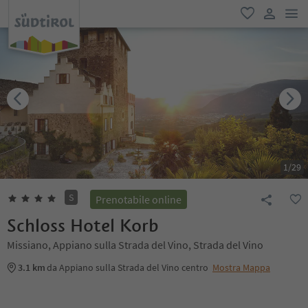
men
favoriti
user lin
1
/
29
S
Prenotabile online
Schloss Hotel Korb
Missiano, Appiano sulla Strada del Vino, Strada del Vino
3.1 km
da Appiano sulla Strada del Vino centro
Mostra Mappa