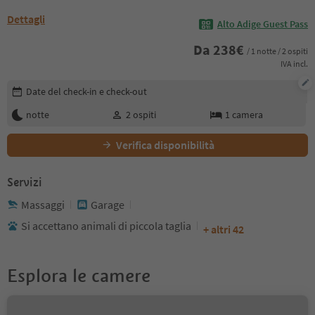
Dettagli
Alto Adige Guest Pass
Da
238
€
/ 1 notte / 2 ospiti
IVA incl.
Modifica i dettagli della prenotazione
Date del check-in e check-out
notte
2
ospiti
1
camera
Verifica disponibilità
Servizi
Massaggi
Garage
Si accettano animali di piccola taglia
+ altri 42
Esplora le camere