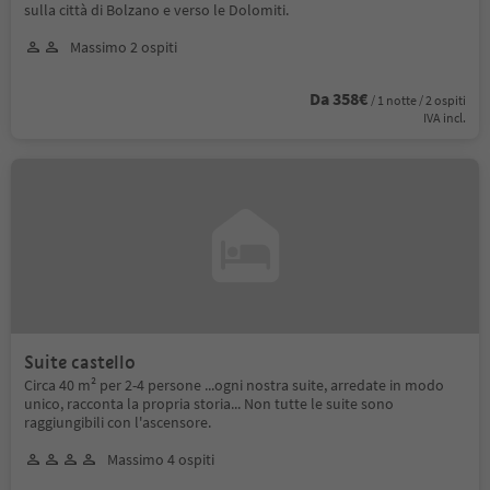
sulla città di Bolzano e verso le Dolomiti.
Massimo 2 ospiti
Da 358€
/ 1 notte / 2 ospiti
IVA incl.
Suite castello
Circa 40 m² per 2-4 persone ...ogni nostra suite, arredate in modo
unico, racconta la propria storia... Non tutte le suite sono
raggiungibili con l'ascensore.
Massimo 4 ospiti