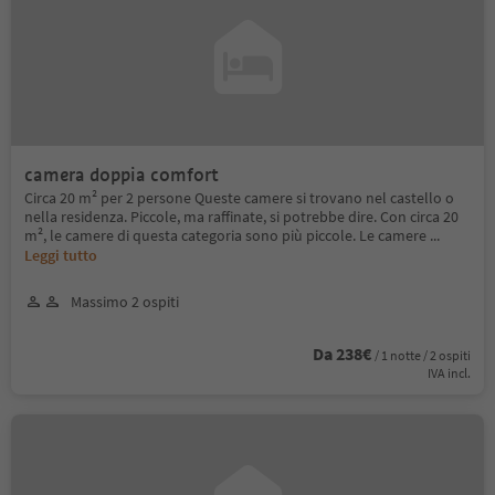
camera doppia comfort
Circa 20 m² per 2 persone Queste camere si trovano nel castello o
nella residenza. Piccole, ma raffinate, si potrebbe dire. Con circa 20
m², le camere di questa categoria sono più piccole. Le camere
...
Leggi tutto
Massimo 2 ospiti
Da 238€
/ 1 notte / 2 ospiti
IVA incl.