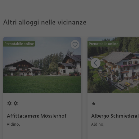
Schwarzhorn?
Guest Pass?
Altri alloggi nelle vicinanze
Prenotabile online
Prenotabile online
Affittacamere Mösslerhof
Albergo Schmiedera
Aldino,
Aldino,