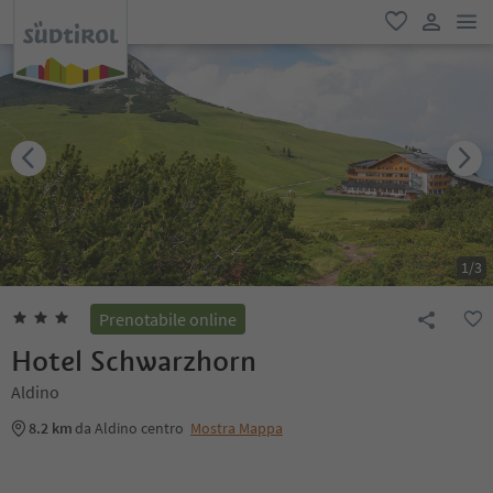
men
favoriti
user lin
1
/
3
Prenotabile online
Hotel Schwarzhorn
Aldino
8.2 km
da Aldino centro
Mostra Mappa