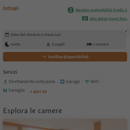
Dettagli
Marchio sostenibilità livello 2
Alto Adige Guest Pass
Modifica i dettagli della prenotazione
Date del check-in e check-out
notte
2
ospiti
1
camera
Verifica disponibilità
Servizi
Direttamente sulla pista
Garage
WiFi
Famiglie
+ altri 34
Esplora le camere