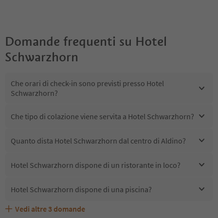
Domande frequenti su
Hotel
Schwarzhorn
Che orari di check-in sono previsti presso Hotel
Schwarzhorn?
Che tipo di colazione viene servita a Hotel Schwarzhorn?
Quanto dista Hotel Schwarzhorn dal centro di Aldino?
Hotel Schwarzhorn dispone di un ristorante in loco?
Hotel Schwarzhorn dispone di una piscina?
Vedi altre
3
domande
Quali servizi/attività sono disponibili presso Hotel
Gli ospiti di Hotel Schwarzhorn ricevono l'Alto Adige
Hotel Schwarzhorn accetta animali domestici?