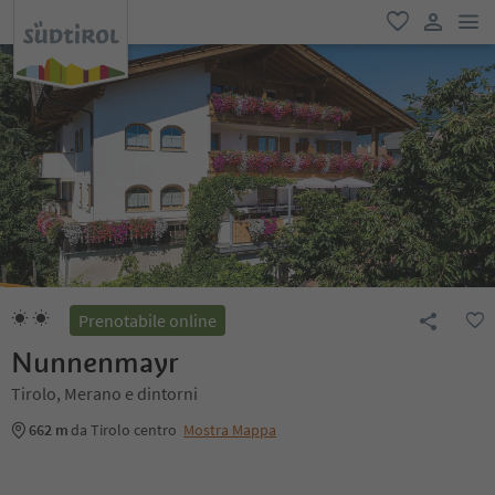
men
favoriti
user lin
Prenotabile online
Nunnenmayr
Tirolo, Merano e dintorni
662 m
da Tirolo centro
Mostra Mappa