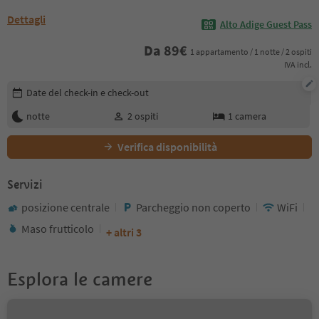
Dettagli
Alto Adige Guest Pass
Da
89
€
1 appartamento / 1 notte / 2 ospiti
IVA incl.
Modifica i dettagli della prenotazione
Date del check-in e check-out
notte
2
ospiti
1
camera
Verifica disponibilità
Servizi
posizione centrale
Parcheggio non coperto
WiFi
Maso frutticolo
+ altri 3
Esplora le camere