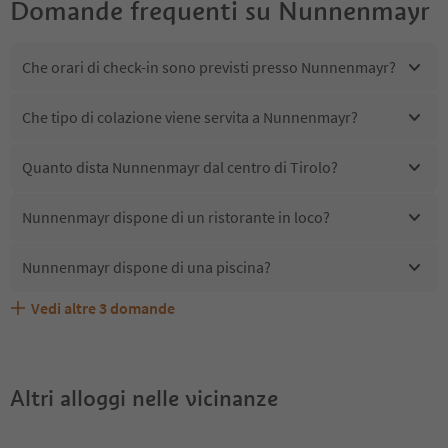
Domande frequenti su
Nunnenmayr
Che orari di check-in sono previsti presso Nunnenmayr?
Che tipo di colazione viene servita a Nunnenmayr?
Quanto dista Nunnenmayr dal centro di Tirolo?
Nunnenmayr dispone di un ristorante in loco?
Nunnenmayr dispone di una piscina?
Vedi altre
3
domande
Quali servizi/attività sono disponibili presso
Gli ospiti di Nunnenmayr ricevono l'Alto Adige Guest
Nunnenmayr accetta animali domestici?
Nunnenmayr?
Pass?
Altri alloggi nelle vicinanze