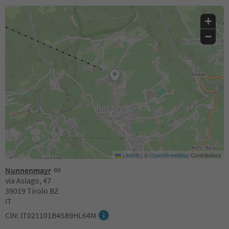
+
−
Leaflet
|
©
OpenStreetMap
Contributors
Nunnenmayr
via Aslago, 47
39019 Tirolo BZ
IT
CIN: IT021101B4S89HL64M