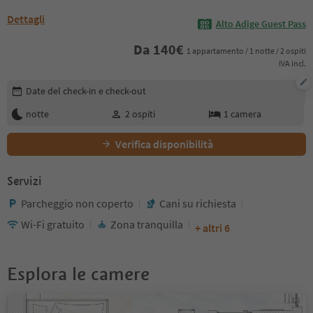
Dettagli
Alto Adige Guest Pass
Da
140
€
1 appartamento / 1 notte / 2 ospiti
IVA incl.
Modifica i dettagli della prenotazione
Date del check-in e check-out
notte
2
ospiti
1
camera
Verifica disponibilità
Servizi
Parcheggio non coperto
Cani su richiesta
Wi-Fi gratuito
Zona tranquilla
+ altri 6
Esplora le camere