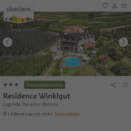
men
favoriti
user lin
1
/
11
Prenotabile online
Residence Winklgut
Lagundo, Merano e dintorni
1.0 km
da Lagundo centro
Mostra Mappa