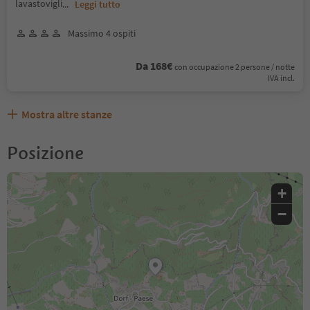
lavastovigli
...
Leggi tutto
Massimo 4 ospiti
Da 168€
con occupazione 2 persone / notte
IVA incl.
Mostra altre stanze
Posizione
+
−