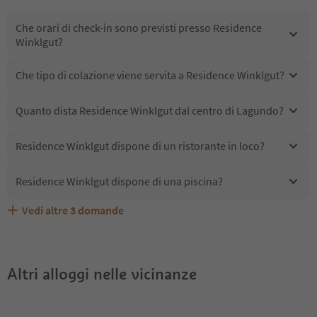
Che orari di check-in sono previsti presso Residence
Winklgut?
Che tipo di colazione viene servita a Residence Winklgut?
Quanto dista Residence Winklgut dal centro di Lagundo?
Residence Winklgut dispone di un ristorante in loco?
Residence Winklgut dispone di una piscina?
Vedi altre
3
domande
Quali servizi/attività sono disponibili presso Residence
Gli ospiti di Residence Winklgut ricevono l'Alto Adige
Residence Winklgut accetta animali domestici?
Winklgut?
Guest Pass?
Altri alloggi nelle vicinanze