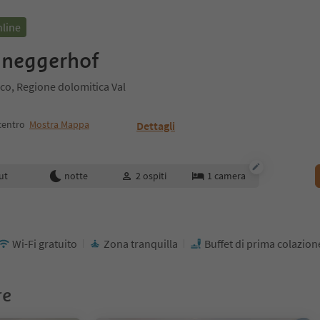
nline
ineggerhof
rco, Regione dolomitica Val
centro
Mostra Mappa
Dettagli
enotazione
ut
notte
2
ospiti
1
camera
Wi-Fi gratuito
Zona tranquilla
Buffet di prima colazion
re