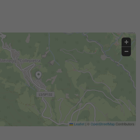
+
−
Leaflet
|
©
OpenStreetMap
Contributors