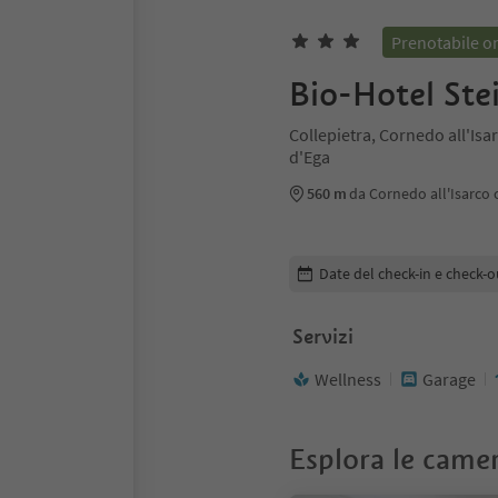
Prenotabile o
Bio-Hotel Ste
Collepietra, Cornedo all'Isa
d'Ega
560 m
da Cornedo all'Isarco 
Modifica i dettagli della pr
Date del check-in e check-o
Servizi
Wellness
Garage
Esplora le came