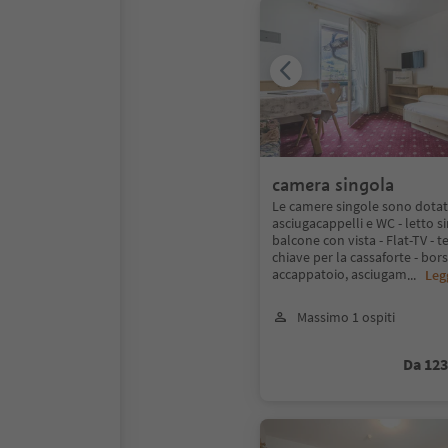
camera singola
Le camere singole sono dotate 
asciugacappelli e WC - letto s
balcone con vista - Flat-TV - t
chiave per la cassaforte - bor
accappatoio, asciugam
...
Leg
Massimo 1 ospiti
Da 12