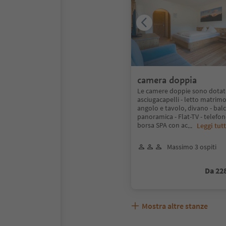
camera doppia
Le camere doppie sono dotate 
asciugacapelli - letto matrim
angolo e tavolo, divano - bal
panoramica - Flat-TV - telefono
borsa SPA con ac
...
Leggi tut
Massimo 3 ospiti
Da 22
Mostra altre stanze