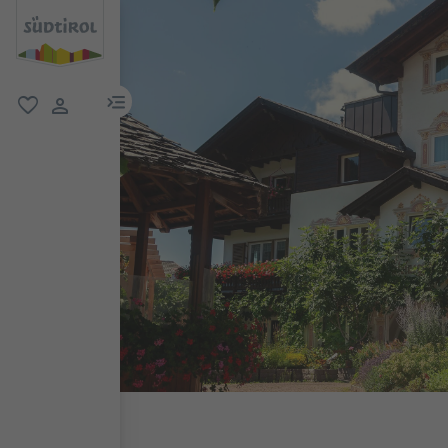
menu link
favoriti
user link