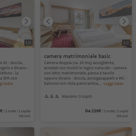
1
/
2
1
/
2
camera matrimoniale basic
di: - doccia,
Camera doppia (ca. 20 mq) accogliente,
ingolo e divano -
arredati con mobili in legno naturale - camera
elefono - la
con letto matrimoniale, panca e tavolo
sa SPA con
oppure divano - doccia, asciugacappelli e WC -
balcone con vista panoramica
gi tutto
...
Leggi tutto
Massimo 3 ospiti
3€
Da 216€
/ 1 notte / 1 ospite
/ 1 notte / 2 ospiti
IVA incl.
IVA incl.