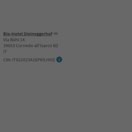
Bio-Hotel Steineggerhof
Via Bühl 14
39053 Cornedo all'Isarco BZ
IT
CIN: IT021023A16PK9J9GE