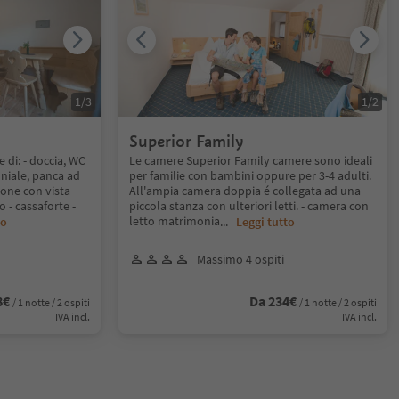
1
/
3
1
/
2
Superior Family
di: - doccia, WC
Le camere Superior Family camere sono ideali
oniale, panca ad
per familie con bambini oppure per 3-4 adulti.
cone con vista
All'ampia camera doppia é collegata ad una
 - cassaforte -
piccola stanza con ulteriori letti. - camera con
letto matrimonia
to
...
Leggi tutto
Massimo 4 ospiti
8€
Da 234€
/ 1 notte / 2 ospiti
/ 1 notte / 2 ospiti
IVA incl.
IVA incl.