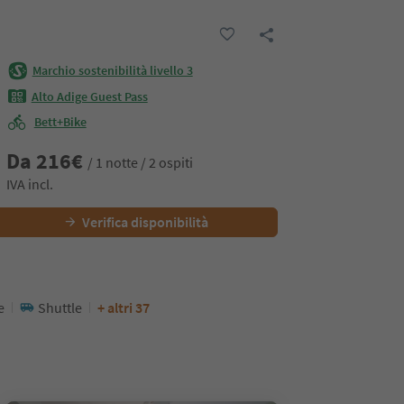
Marchio sostenibilità livello 3
Alto Adige Guest Pass
Bett+Bike
Da
216
€
/ 1 notte / 2 ospiti
IVA incl.
Verifica disponibilità
e
Shuttle
+ altri 37