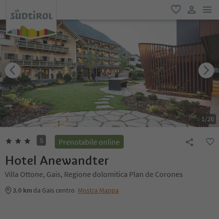
men
favoriti
user lin
1
/
26
S
Prenotabile online
Hotel Anewandter
Villa Ottone, Gais, Regione dolomitica Plan de Corones
3.0 km
da Gais centro
Mostra Mappa