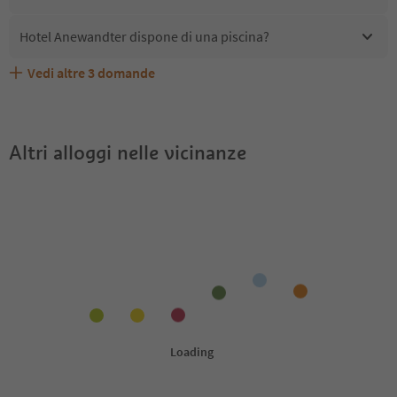
Hotel Anewandter dispone di una piscina?
Vedi altre
3
domande
Quali servizi/attività sono disponibili presso Hotel
Gli ospiti di Hotel Anewandter ricevono l'Alto Adige Guest
Hotel Anewandter accetta animali domestici?
Anewandter?
Pass?
Altri alloggi nelle vicinanze