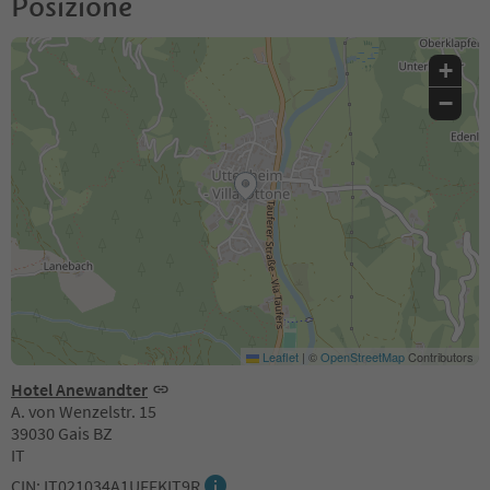
Posizione
+
−
Leaflet
|
©
OpenStreetMap
Contributors
Hotel Anewandter
A. von Wenzelstr. 15
39030 Gais BZ
IT
CIN: IT021034A1UFFKIT9R