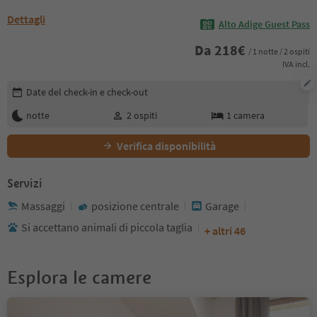
Dettagli
Alto Adige Guest Pass
Da
218
€
/ 1 notte / 2 ospiti
IVA incl.
Modifica i dettagli della prenotazione
Date del check-in e check-out
notte
2
ospiti
1
camera
Verifica disponibilità
Servizi
Massaggi
posizione centrale
Garage
Si accettano animali di piccola taglia
+ altri 46
Esplora le camere