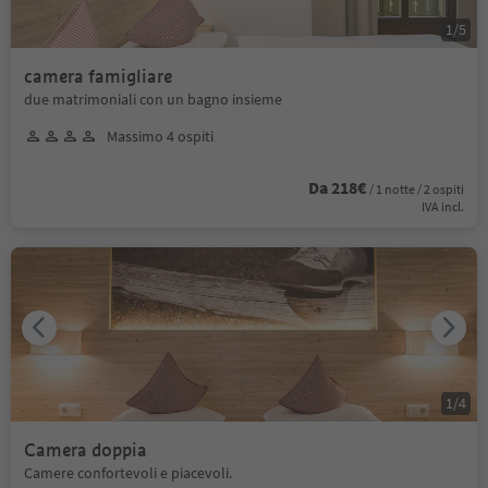
1
/
5
camera famigliare
due matrimoniali con un bagno insieme
Massimo 4 ospiti
Da 218€
/ 1 notte / 2 ospiti
IVA incl.
1
/
4
Camera doppia
Camere confortevoli e piacevoli.