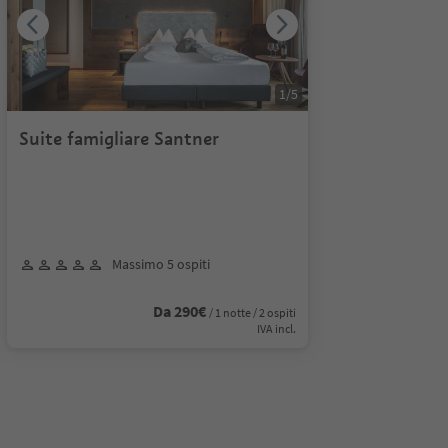
1
/
5
Suite famigliare Santner
Massimo 5 ospiti
Da 290€
/ 1 notte / 2 ospiti
IVA incl.