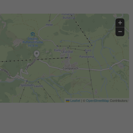
+
−
Leaflet
|
©
OpenStreetMap
Contributors