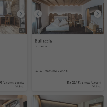
1
/
6
1
/
5
Bullaccia
Bullaccia
Massimo 2 ospiti
0€
Da 214€
/ 1 notte / 1 ospite
/ 1 notte / 2 ospiti
IVA incl.
IVA incl.