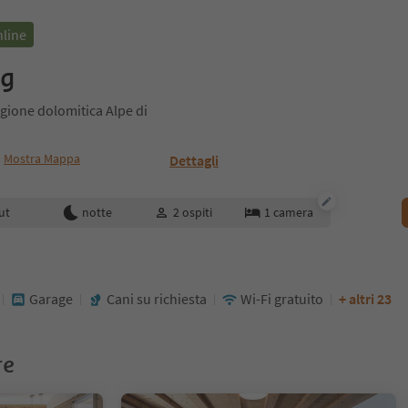
nline
ng
egione dolomitica Alpe di
Mostra Mappa
Dettagli
enotazione
ut
notte
2
ospiti
1
camera
Garage
Cani su richiesta
Wi-Fi gratuito
+ altri 23
re