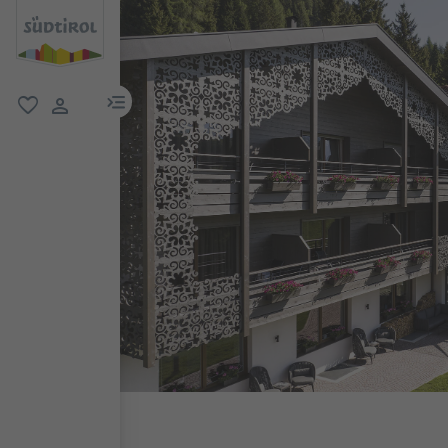
menu link
favoriti
user link