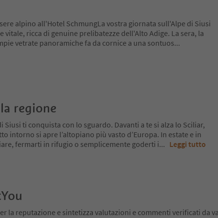
sere alpino all'Hotel SchmungLa vostra giornata sull'Alpe di Siusi
 vitale, ricca di genuine prelibatezze dell'Alto Adige. La sera, la
mpie vetrate panoramiche fa da cornice a una sontuos
...
la regione
 Siusi ti conquista con lo sguardo. Davanti a te si alza lo Sciliar,
tto intorno si apre l’altopiano più vasto d’Europa. In estate e in
re, fermarti in rifugio o semplicemente goderti i
...
Leggi tutto
tYou
er la reputazione e sintetizza valutazioni e commenti verificati da va