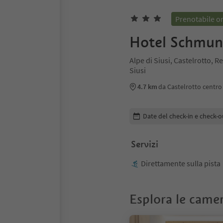
Prenotabile o
Hotel Schmu
Alpe di Siusi, Castelrotto, R
Siusi
4.7 km
da Castelrotto centro
Modifica i dettagli della pr
Date del check-in e check-o
Servizi
Direttamente sulla pista
Esplora le came