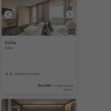
1
/
5
Sciliar
Sciliar
Massimo 2 ospiti
Da 236€
/ 1 notte / 2 ospiti
IVA incl.