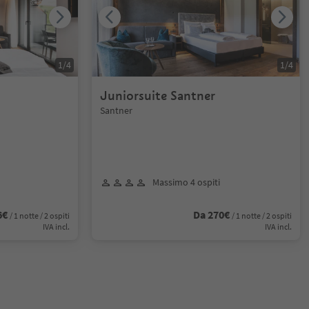
1
/
4
1
/
4
Juniorsuite Santner
Santner
Massimo 4 ospiti
6€
Da 270€
/ 1 notte / 2 ospiti
/ 1 notte / 2 ospiti
IVA incl.
IVA incl.