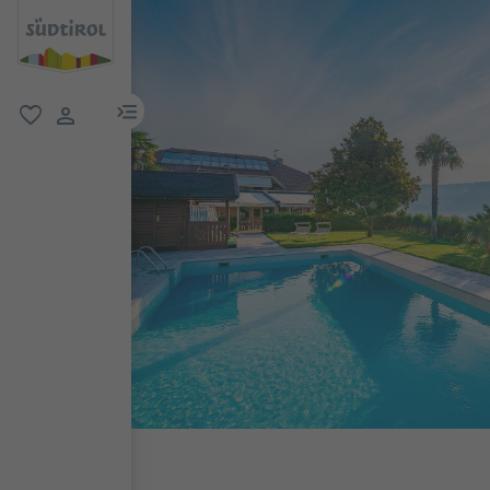
menu link
favoriti
user link