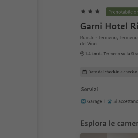
Prenotabile o
Garni Hotel R
Ronchi - Termeno, Termeno s
del Vino
1.4 km
da Termeno sulla Stra
Modifica i dettagli della pr
Date del check-in e check-o
Servizi
Garage
Si accettano
Esplora le came