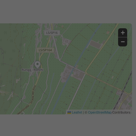
+
−
Leaflet
|
©
OpenStreetMap
Contributors