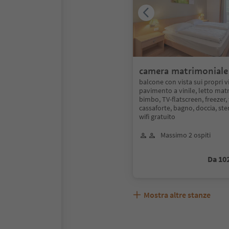
camera matrimoniale 
vigneti
balcone con vista sui propri vi
pavimento a vinile, letto matr
bimbo, TV-flatscreen, freezer, 
cassaforte, bagno, doccia, ste
wifi gratuito
Massimo 2 ospiti
Da 10
Mostra altre stanze