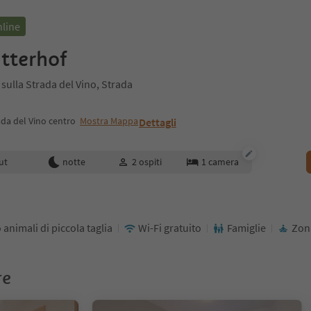
nline
itterhof
ulla Strada del Vino, Strada
da del Vino centro
Mostra Mappa
Dettagli
enotazione
ut
notte
2
ospiti
1
camera
 animali di piccola taglia
Wi-Fi gratuito
Famiglie
Zona
re