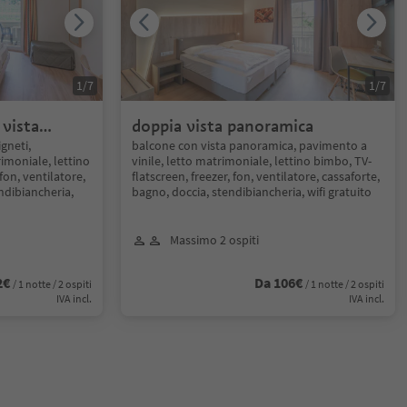
1
/
7
1
/
7
vista
doppia vista panoramica
gneti,
balcone con vista panoramica, pavimento a
imoniale, lettino
vinile, letto matrimoniale, lettino bimbo, TV-
fon, ventilatore,
flatscreen, freezer, fon, ventilatore, cassaforte,
ndibiancheria,
bagno, doccia, stendibiancheria, wifi gratuito
Massimo 2 ospiti
2€
Da 106€
/ 1 notte / 2 ospiti
/ 1 notte / 2 ospiti
IVA incl.
IVA incl.