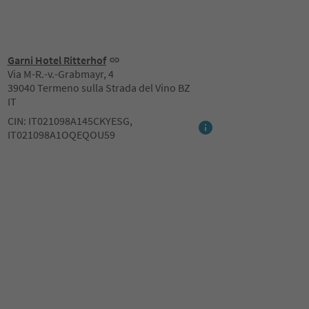
Garni Hotel Ritterhof
Via M-R.-v.-Grabmayr, 4
39040 Termeno sulla Strada del Vino BZ
IT
CIN: IT021098A145CKYESG,
IT021098A1OQEQOU59