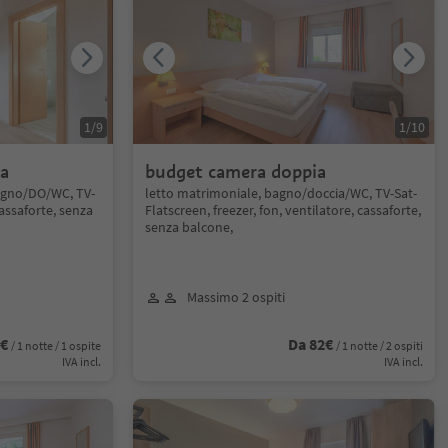
1
/
9
1
/
10
la
budget camera doppia
bagno/DO/WC, TV-
letto matrimoniale, bagno/doccia/WC, TV-Sat-
cassaforte, senza
Flatscreen, freezer, fon, ventilatore, cassaforte,
senza balcone,
Massimo 2 ospiti
5€
Da 82€
/ 1 notte / 1 ospite
/ 1 notte / 2 ospiti
IVA incl.
IVA incl.