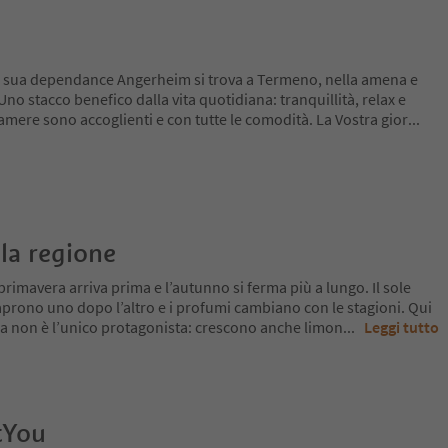
la sua dependance Angerheim si trova a Termeno, nella amena e
no stacco benefico dalla vita quotidiana: tranquillità, relax e
amere sono accoglienti e con tutte le comodità. La Vostra gior
...
la regione
primavera arriva prima e l’autunno si ferma più a lungo. Il sole
si aprono uno dopo l’altro e i profumi cambiano con le stagioni. Qui
 ma non è l’unico protagonista: crescono anche limon
...
Leggi tutto
tYou