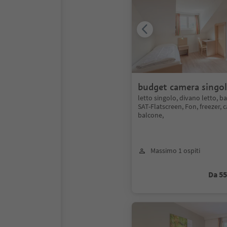
budget camera singo
letto singolo, divano letto, 
SAT-Flatscreen, Fon, freezer, 
balcone,
Massimo 1 ospiti
Da 5