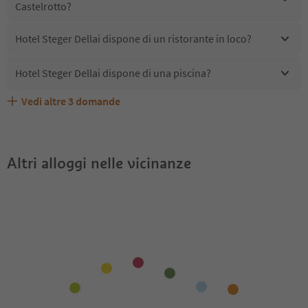
Castelrotto?
Hotel Steger Dellai dispone di un ristorante in loco?
Hotel Steger Dellai dispone di una piscina?
Vedi altre
3
domande
Quali servizi/attività sono disponibili presso Hotel Steger
Gli ospiti di Hotel Steger Dellai ricevono l'Alto Adige
Hotel Steger Dellai accetta animali domestici?
Dellai?
Guest Pass?
Altri alloggi nelle vicinanze