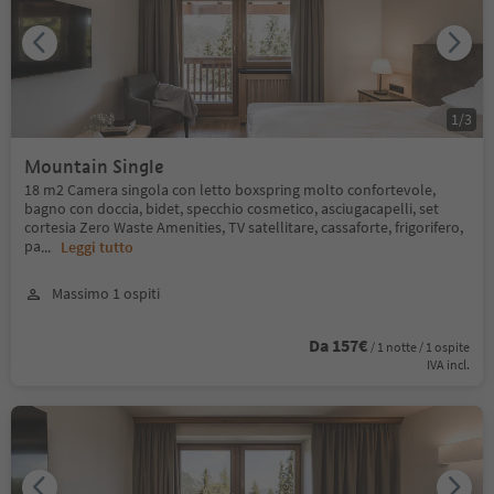
1
/
3
Mountain Single
18 m2 Camera singola con letto boxspring molto confortevole,
bagno con doccia, bidet, specchio cosmetico, asciugacapelli, set
cortesia Zero Waste Amenities, TV satellitare, cassaforte, frigorifero,
pa
...
Leggi tutto
Massimo 1 ospiti
Da 157€
/ 1 notte / 1 ospite
IVA incl.