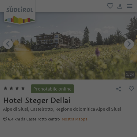
men
favoriti
user lin
1
/
24
Prenotabile online
Hotel Steger Dellai
Alpe di Siusi, Castelrotto, Regione dolomitica Alpe di Siusi
6.4 km
da Castelrotto centro
Mostra Mappa