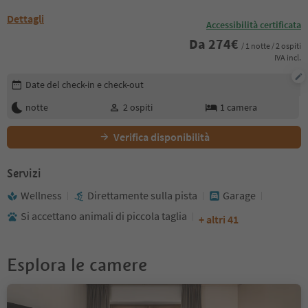
Dettagli
Accessibilità certificata
Da
274
€
/ 1 notte / 2 ospiti
IVA incl.
Modifica i dettagli della prenotazione
Date del check-in e check-out
notte
2
ospiti
1
camera
Verifica disponibilità
Servizi
Wellness
Direttamente sulla pista
Garage
Si accettano animali di piccola taglia
+ altri 41
Esplora le camere