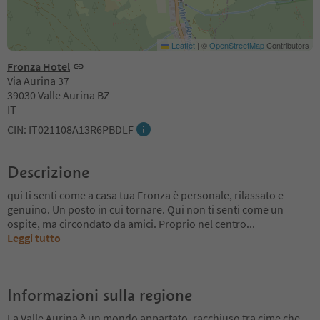
Leaflet
|
©
OpenStreetMap
Contributors
Fronza Hotel
Via Aurina 37
39030 Valle Aurina BZ
IT
CIN: IT021108A13R6PBDLF
Descrizione
qui ti senti come a casa tua Fronza è personale, rilassato e
genuino. Un posto in cui tornare. Qui non ti senti come un
ospite, ma circondato da amici. Proprio nel centro
...
Leggi tutto
Informazioni sulla regione
La Valle Aurina è un mondo appartato, racchiuso tra cime che