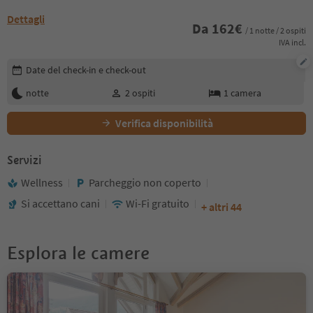
Dettagli
Da
162
€
/ 1 notte / 2 ospiti
IVA incl.
Modifica i dettagli della prenotazione
Date del check-in e check-out
notte
2
ospiti
1
camera
Verifica disponibilità
Servizi
Wellness
Parcheggio non coperto
Si accettano cani
Wi-Fi gratuito
+ altri 44
Esplora le camere