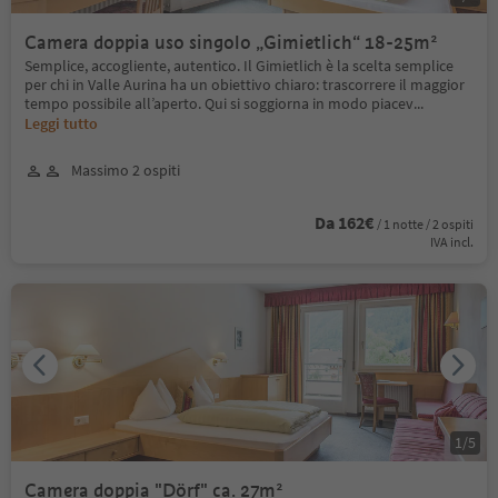
Camera doppia uso singolo „Gimietlich“ 18-25m²
Semplice, accogliente, autentico. Il Gimietlich è la scelta semplice
per chi in Valle Aurina ha un obiettivo chiaro: trascorrere il maggior
tempo possibile all’aperto. Qui si soggiorna in modo piacev
...
Leggi tutto
Massimo 2 ospiti
Da 162€
/ 1 notte / 2 ospiti
IVA incl.
1
/
5
Camera doppia "Dörf" ca. 27m²