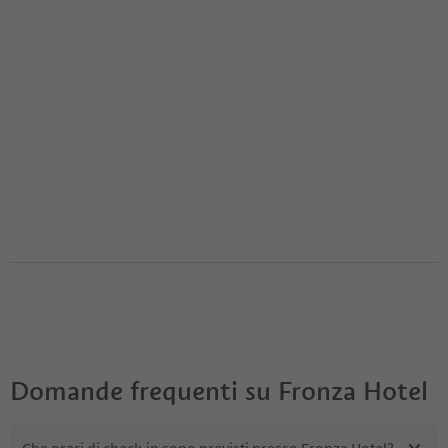
Domande frequenti su
Fronza Hotel
Che orari di check-in sono previsti presso Fronza Hotel?