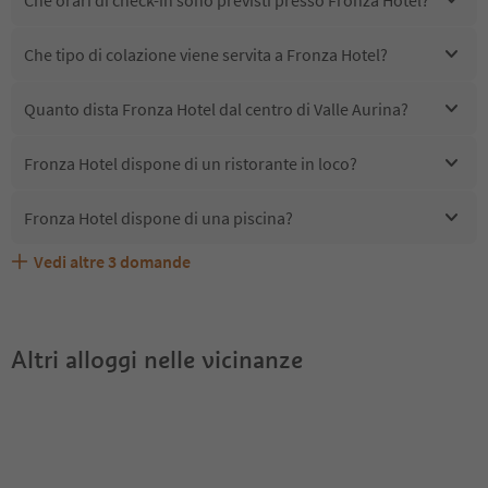
Che tipo di colazione viene servita a Fronza Hotel?
Quanto dista Fronza Hotel dal centro di Valle Aurina?
Fronza Hotel dispone di un ristorante in loco?
Fronza Hotel dispone di una piscina?
Vedi altre
3
domande
Quali servizi/attività sono disponibili presso Fronza
Gli ospiti di Fronza Hotel ricevono l'Alto Adige Guest
Fronza Hotel accetta animali domestici?
Hotel?
Pass?
Altri alloggi nelle vicinanze