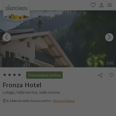
men
favoriti
user lin
1
/
31
Prenotabile online
Fronza Hotel
Lutago, Valle Aurina, Valle Aurina
6.5 km
da Valle Aurina centro
Mostra Mappa