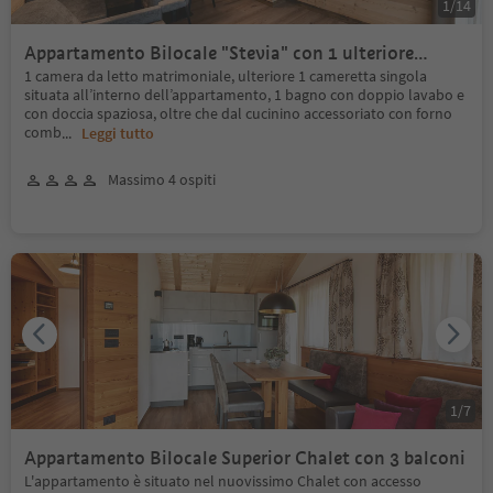
1
/
14
Appartamento Bilocale "Stevia" con 1 ulteriore
cameretta singola con balcone o accesso al giardino
1 camera da letto matrimoniale, ulteriore 1 cameretta singola
situata all’interno dell’appartamento, 1 bagno con doppio lavabo e
con doccia spaziosa, oltre che dal cucinino accessoriato con forno
comb
...
Leggi tutto
Massimo 4 ospiti
1
/
7
Appartamento Bilocale Superior Chalet con 3 balconi
L'appartamento è situato nel nuovissimo Chalet con accesso