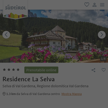
men
favoriti
user lin
1
/
8
Prenotabile online
Residence La Selva
Selva di Val Gardena, Regione dolomitica Val Gardena
1.3 km
da Selva di Val Gardena centro
Mostra Mappa