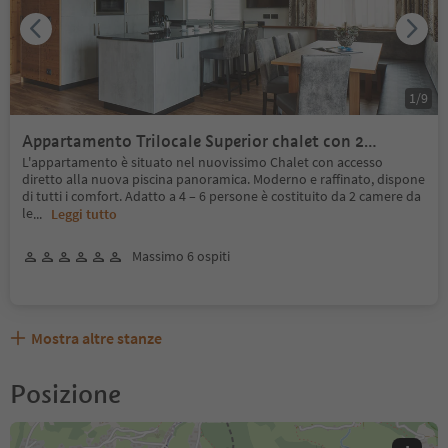
1
/
9
Appartamento Trilocale Superior chalet con 2
balconi/terrazze
L'appartamento è situato nel nuovissimo Chalet con accesso
diretto alla nuova piscina panoramica. Moderno e raffinato, dispone
di tutti i comfort. Adatto a 4 – 6 persone è costituito da 2 camere da
le
...
Leggi tutto
Massimo 6 ospiti
Mostra altre stanze
Posizione