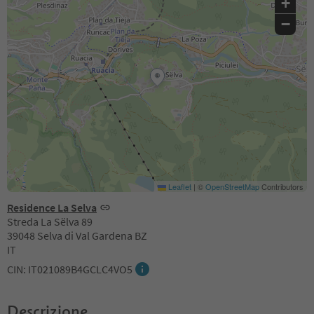
+
−
Leaflet
|
©
OpenStreetMap
Contributors
Residence La Selva
Streda La Sëlva 89
39048 Selva di Val Gardena BZ
IT
CIN: IT021089B4GCLC4VO5
Descrizione