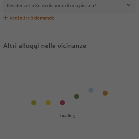
Residence La Selva dispone di una piscina?
Vedi altre
3
domande
Quali servizi/attività sono disponibili presso Residence
Gli ospiti di Residence La Selva ricevono l'Alto Adige
Residence La Selva accetta animali domestici?
La Selva?
Guest Pass?
Altri alloggi nelle vicinanze