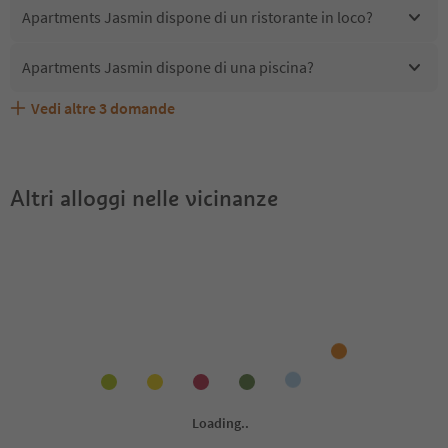
Apartments Jasmin dispone di un ristorante in loco?
Apartments Jasmin dispone di una piscina?
Vedi altre
3
domande
Quali servizi/attività sono disponibili presso Apartments
Gli ospiti di Apartments Jasmin ricevono l'Alto Adige
Apartments Jasmin accetta animali domestici?
Jasmin?
Guest Pass?
Altri alloggi nelle vicinanze