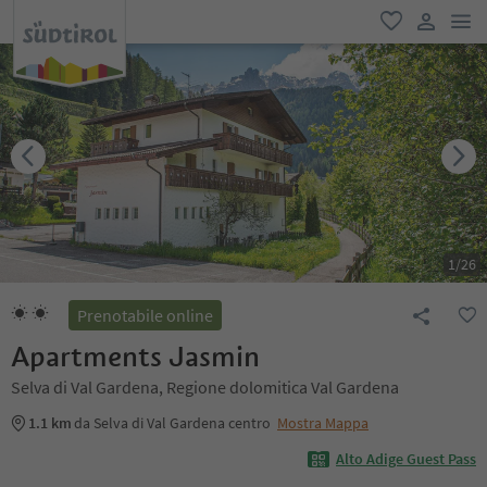
men
favoriti
user lin
1
/
26
Prenotabile online
Apartments Jasmin
Selva di Val Gardena, Regione dolomitica Val Gardena
1.1 km
da Selva di Val Gardena centro
Mostra Mappa
Alto Adige Guest Pass