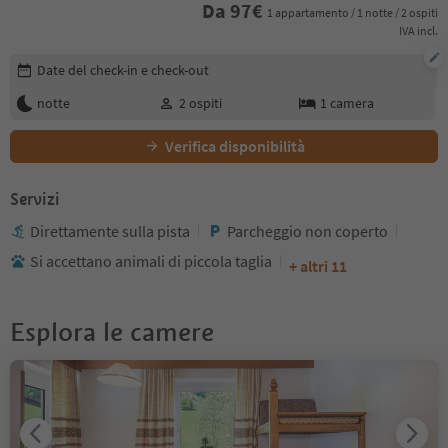
Da
97
€
1 appartamento / 1 notte / 2 ospiti
IVA incl.
Modifica i dettagli della prenotazione
Date del check-in e check-out
notte
2
ospiti
1
camera
Verifica disponibilità
Servizi
Direttamente sulla pista
Parcheggio non coperto
Si accettano animali di piccola taglia
+ altri 11
Esplora le camere