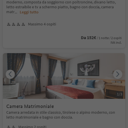
moderno, composta da soggiorno con poltroncine, divano letto,
letto estraibile e tv a schermo piatto, bagno con doccia, camera
matr
...
Leggi tutto
Massimo 4 ospiti
Da 152€
/ 1 notte / 2 ospiti
IVA incl.
1
/
3
Camera Matrimoniale
Camera arredata in stile classico, tirolese o alpino moderno, con
letto matrimoniale e bagno con doccia.
Massimo 2 ospiti