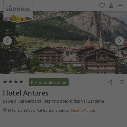
men
favoriti
user lin
1
/
11
Prenotabile online
Hotel Antares
Selva di Val Gardena, Regione dolomitica Val Gardena
374 m
da Selva di Val Gardena centro
Mostra Mappa