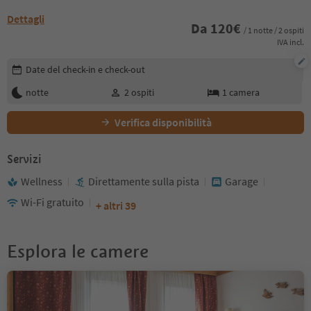
Dettagli
Da
120
€
/ 1 notte / 2 ospiti
IVA incl.
Modifica i dettagli della prenotazione
Date del check-in e check-out
notte
2
ospiti
1
camera
Verifica disponibilità
Servizi
Wellness
Direttamente sulla pista
Garage
Wi-Fi gratuito
+ altri 39
Esplora le camere