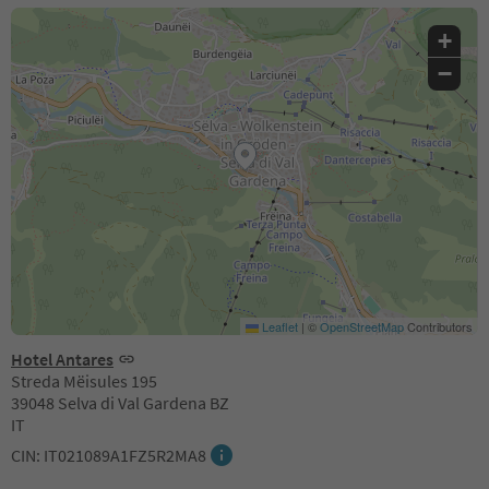
+
−
Leaflet
|
©
OpenStreetMap
Contributors
Hotel Antares
Streda Mëisules 195
39048 Selva di Val Gardena BZ
IT
CIN: IT021089A1FZ5R2MA8