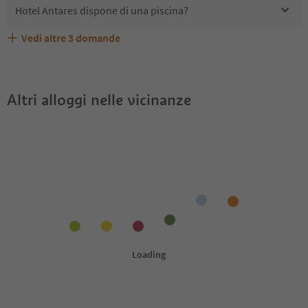
Hotel Antares dispone di una piscina?
Vedi altre
3
domande
Quali servizi/attività sono disponibili presso Hotel
Gli ospiti di Hotel Antares ricevono l'Alto Adige Guest
Hotel Antares accetta animali domestici?
Antares?
Pass?
Altri alloggi nelle vicinanze