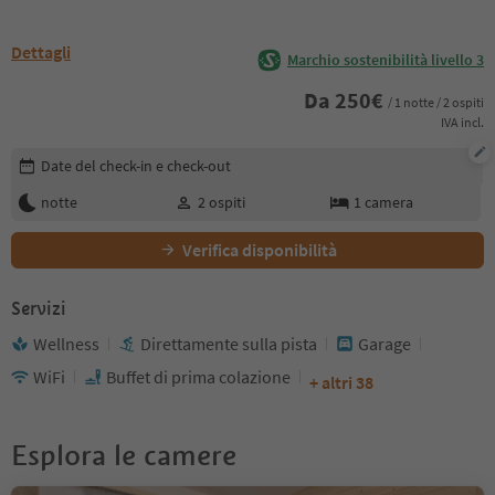
Dettagli
Marchio sostenibilità livello 3
Da
250
€
/ 1 notte / 2 ospiti
IVA incl.
Modifica i dettagli della prenotazione
Date del check-in e check-out
notte
2
ospiti
1
camera
Verifica disponibilità
Servizi
Wellness
Direttamente sulla pista
Garage
WiFi
Buffet di prima colazione
+ altri 38
Esplora le camere