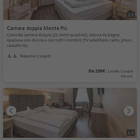
1
/
2
Camera doppia Monte Pic
Comoda camera doppia (22 metri quadrati), stanza da bagno
spaziosa con doccia e con tutti i comfort (TV satellitare, radio, phon,
cassaforte).
Massimo 2 ospiti
Da 250€
/ 1 notte / 2 ospiti
IVA incl.
1
/
3