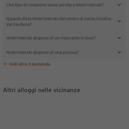
Che tipo di colazione viene servita a Hotel Interski?
Quanto dista Hotel Interski dal centro di Santa Cristina
Val Gardena?
Hotel Interski dispone di un ristorante in loco?
Hotel Interski dispone di una piscina?
Vedi altre
3
domande
Quali servizi/attività sono disponibili presso Hotel
Gli ospiti di Hotel Interski ricevono l'Alto Adige Guest
Hotel Interski accetta animali domestici?
Interski?
Pass?
Altri alloggi nelle vicinanze