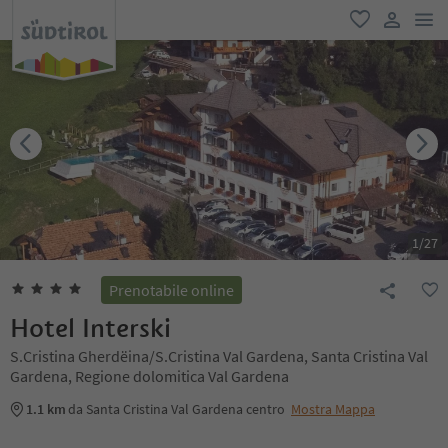
men
favoriti
user lin
1
/
27
Prenotabile online
Hotel Interski
S.Cristina Gherdëina/S.Cristina Val Gardena, Santa Cristina Val
Gardena, Regione dolomitica Val Gardena
1.1 km
da Santa Cristina Val Gardena centro
Mostra Mappa