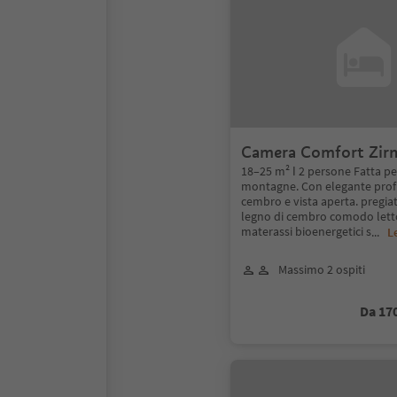
Camera Comfort Zir
18–25 m² ǀ 2 persone Fatta per 
montagne. Con elegante prof
cembro e vista aperta. pregia
legno di cembro comodo lett
materassi bioenergetici s
...
L
Massimo 2 ospiti
Da 17