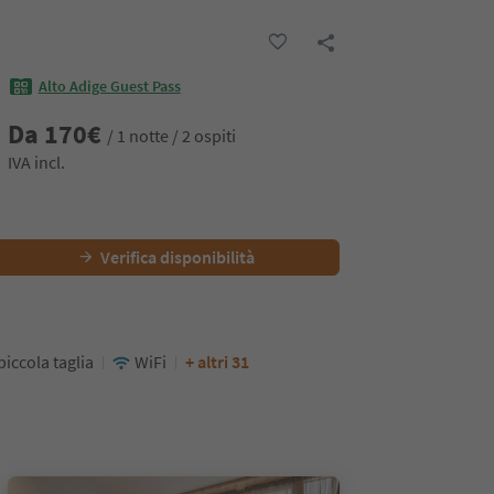
Alto Adige Guest Pass
Da
170
€
/ 1 notte / 2 ospiti
IVA incl.
Verifica disponibilità
piccola taglia
WiFi
+ altri 31