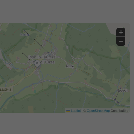
+
−
Leaflet
|
©
OpenStreetMap
Contributors