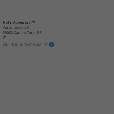
Hotel Alpenrast
Via Unterstatt 9
39032 Campo Tures BZ
IT
CIN: IT021017A1RSJAALRT