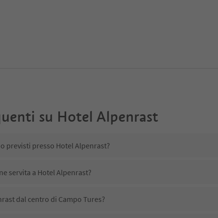
uenti su
Hotel Alpenrast
Che orari di check-in sono previsti presso Hotel Alpenrast?
Che tipo di colazione viene servita a Hotel Alpenrast?
dista Hotel Alpenrast dal centro di Campo Tures?