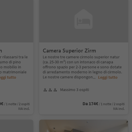
m
Camera Superior Zirm
rilassarsi tra le
Le nostre tre camere cirmolo superior natur
umo di pino
(ca. 25-30 m²) con un intonaco di canapa
to mobilio in
offrono spazio per 2-3 persone e sono dotate
o matrimoniale
di arredamento moderno in legno di cirmolo.
Le nostre camere dispongon
eggi tutto
...
Leggi tutto
Massimo 3 ospiti
0€
Da 174€
/ 1 notte / 2 ospiti
/ 1 notte / 2 ospiti
IVA incl.
IVA incl.