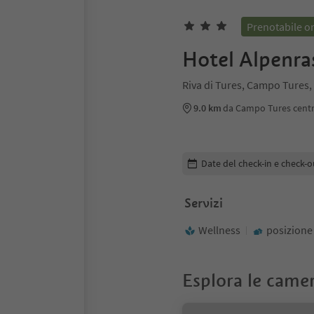
Prenotabile o
Hotel Alpenra
Riva di Tures, Campo Tures, 
9.0 km
da Campo Tures cent
Modifica i dettagli della pr
Date del check-in e check-o
Servizi
Wellness
posizione
Esplora le came