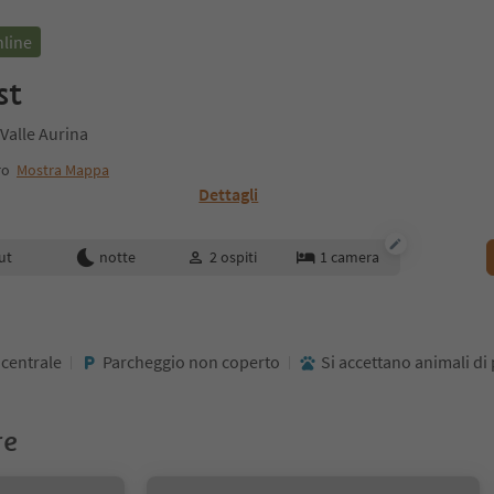
nline
st
Valle Aurina
ro
Mostra Mappa
Dettagli
enotazione
ut
notte
2
ospiti
1
camera
 centrale
Parcheggio non coperto
Si accettano animali di 
re