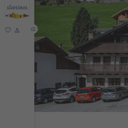
menu link
favoriti
user link