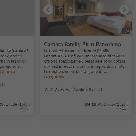
1
/
4
Camera Family Zirm Panorama
family (ca. 40-45
Le nostre tre camere cirmolo Family
ersone e sono
Panorama (40 m²) con un intonaco di canapa
no in legno di
offrono spazio per 4-5 persone e sono dotate
spongono di:
di arredamento moderno in legno di cirmolo.
Le nostre camere dispongono di:
...
ggi tutto
Leggi tutto
iti
Massimo 5 ospiti
2€
Da 186€
/ 1 notte / 2 ospiti
/ 1 notte / 2 ospiti
IVA incl.
IVA incl.