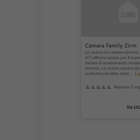
Camera Family Zirm
Le nostre tre camere cirmolo 
m²) offrono spazio per 4-5 p
dotate di arredamento moder
cirmolo. Le nostre camere di
confortevole letto matr
...
Le
Massimo 5 osp
Da 18