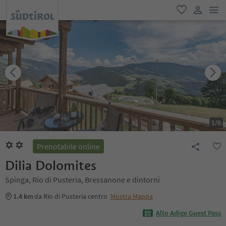
men
favoriti
user lin
1
/
6
Prenotabile online
Dilia Dolomites
Spinga, Rio di Pusteria, Bressanone e dintorni
1.4 km
da Rio di Pusteria centro
Mostra Mappa
Alto Adige Guest Pass