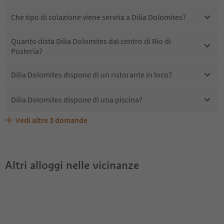
Che tipo di colazione viene servita a Dilia Dolomites?
Quanto dista Dilia Dolomites dal centro di Rio di
Pusteria?
Dilia Dolomites dispone di un ristorante in loco?
Dilia Dolomites dispone di una piscina?
Vedi altre
3
domande
Quali servizi/attività sono disponibili presso Dilia
Gli ospiti di Dilia Dolomites ricevono l'Alto Adige Guest
Dilia Dolomites accetta animali domestici?
Dolomites?
Pass?
Altri alloggi nelle vicinanze