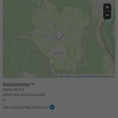
+
−
Leaflet
|
©
OpenStreetMap
Contributors
Dilia Dolomites
Hinterdorf 2
39037 Rio di Pusteria BZ
IT
CIN: IT021074B5JFV876JU