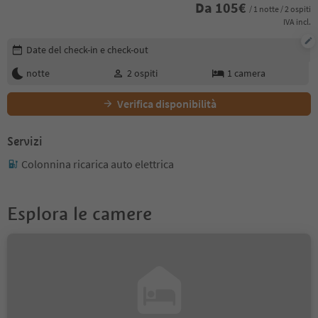
Da
105
€
/ 1 notte / 2 ospiti
IVA incl.
Modifica i dettagli della prenotazione
Date del check-in e check-out
notte
2
ospiti
1
camera
Verifica disponibilità
Servizi
Colonnina ricarica auto elettrica
Esplora le camere