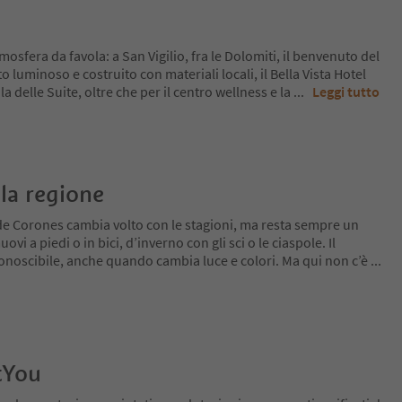
osfera da favola: a San Vigilio, fra le Dolomiti, il benvenuto del
 luminoso e costruito con materiali locali, il Bella Vista Hotel
 delle Suite, oltre che per il centro wellness e la
...
Leggi tutto
la regione
de Corones cambia volto con le stagioni, ma resta sempre un
ovi a piedi o in bici, d’inverno con gli sci o le ciaspole. Il
conoscibile, anche quando cambia luce e colori. Ma qui non c’è
...
tYou