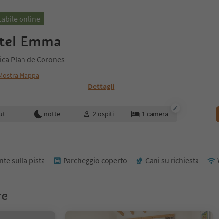
abile online
otel Emma
tica Plan de Corones
Mostra Mappa
Dettagli
enotazione
ut
notte
2
ospiti
1
camera
te sulla pista
Parcheggio coperto
Cani su richiesta
re