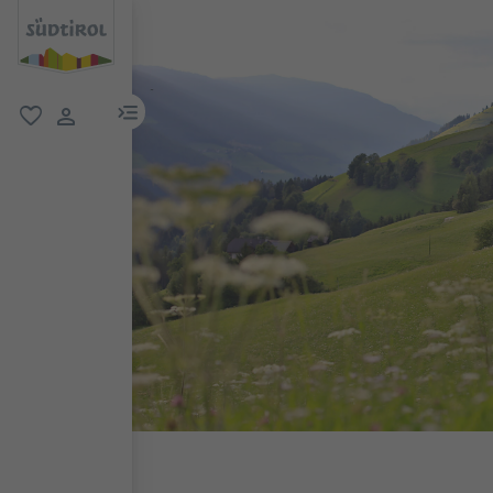
menu link
favoriti
user link