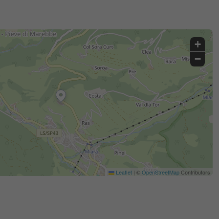
+
−
Leaflet
|
©
OpenStreetMap
Contributors