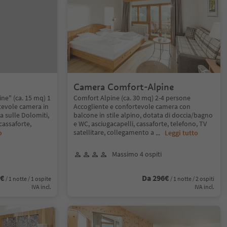
Camera Comfort-Alpine
ne" (ca. 15 mq) 1
Comfort Alpine (ca. 30 mq) 2-4 persone
tevole camera in
Accogliente e confortevole camera con
ta sulle Dolomiti,
balcone in stile alpino, dotata di doccia/bagno
cassaforte,
e WC, asciugacapelli, cassaforte, telefono, TV
satellitare, collegamento a
o
...
Leggi tutto
Massimo 4 ospiti
3€
Da 296€
/ 1 notte / 1 ospite
/ 1 notte / 2 ospiti
IVA incl.
IVA incl.