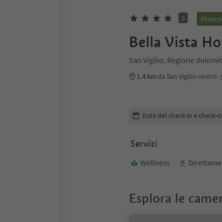
S
Prenot
Bella Vista H
San Vigilio, Regione dolomi
1.4 km
da San Vigilio centro
Modifica i dettagli della pr
Date del check-in e check-o
Servizi
Wellness
Direttamen
Esplora le came