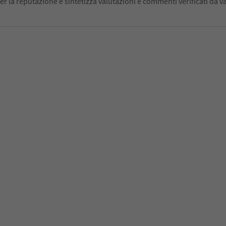
er la reputazione e sintetizza valutazioni e commenti verificati da va