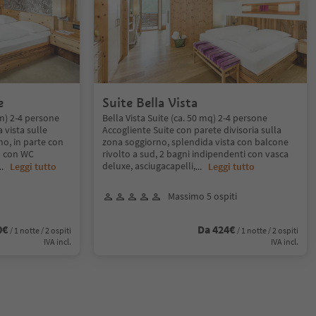
e
Suite Bella Vista
 m) 2-4 persone
Bella Vista Suite (ca. 50 mq) 2-4 persone
 vista sulle
Accogliente Suite con parete divisoria sulla
no, in parte con
zona soggiorno, splendida vista con balcone
o con WC
rivolto a sud, 2 bagni indipendenti con vasca
deluxe, asciugacapelli,
...
Leggi tutto
...
Leggi tutto
Massimo 5 ospiti
0€
Da 424€
/ 1 notte / 2 ospiti
/ 1 notte / 2 ospiti
IVA incl.
IVA incl.