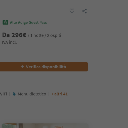
Alto Adige Guest Pass
Da
296
€
/ 1 notte / 2 ospiti
IVA incl.
Verifica disponibilità
WiFi
Menu dietetico
+ altri 41