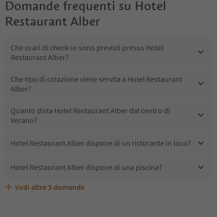
Domande frequenti su
Hotel
Restaurant Alber
Che orari di check-in sono previsti presso Hotel
Restaurant Alber?
Che tipo di colazione viene servita a Hotel Restaurant
Alber?
Quanto dista Hotel Restaurant Alber dal centro di
Verano?
Hotel Restaurant Alber dispone di un ristorante in loco?
Hotel Restaurant Alber dispone di una piscina?
Vedi altre
3
domande
Quali servizi/attività sono disponibili presso Hotel
Gli ospiti di Hotel Restaurant Alber ricevono l'Alto Adige
Hotel Restaurant Alber accetta animali domestici?
Restaurant Alber?
Guest Pass?