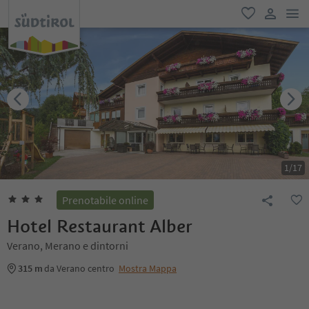
men
favoriti
user lin
1
/
17
Prenotabile online
Hotel Restaurant Alber
Verano, Merano e dintorni
315 m
da Verano centro
Mostra Mappa