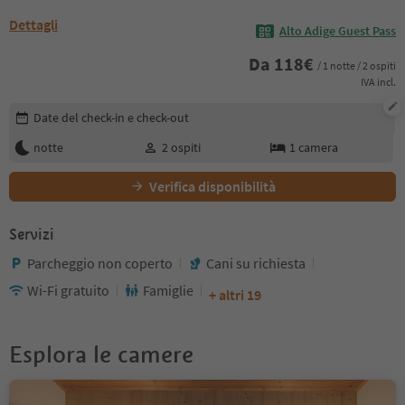
Dettagli
Alto Adige Guest Pass
Da
118
€
/ 1 notte / 2 ospiti
IVA incl.
Modifica i dettagli della prenotazione
Date del check-in e check-out
notte
2
ospiti
1
camera
Verifica disponibilità
Servizi
Parcheggio non coperto
Cani su richiesta
Wi-Fi gratuito
Famiglie
+ altri 19
Esplora le camere