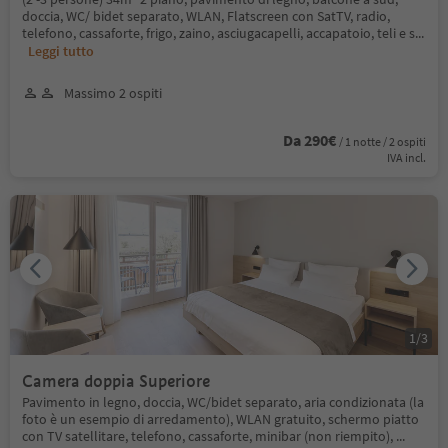
doccia, WC/ bidet separato, WLAN, Flatscreen con SatTV, radio,
telefono, cassaforte, frigo, zaino, asciugacapelli, accapatoio, teli e s
...
Leggi tutto
Massimo 2 ospiti
Da 290€
/ 1 notte / 2 ospiti
IVA incl.
1
/
3
Camera doppia Superiore
Pavimento in legno, doccia, WC/bidet separato, aria condizionata (la
foto è un esempio di arredamento), WLAN gratuito, schermo piatto
con TV satellitare, telefono, cassaforte, minibar (non riempito),
...