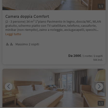
1
/
2
Camera doppia Comfort
(2 - 3 persone) 34 m² 1°piano Pavimento in legno, doccia/WC, WLAN
gratuito, schermo piatto con TV satellitare, telefono, cassaforte,
minibar (non riempito), zaino a noleggio, asciugacapelli, specchi
...
Leggi tutto
Massimo 2 ospiti
Da 266€
/ 1 notte / 2 ospiti
IVA incl.
1
/
2