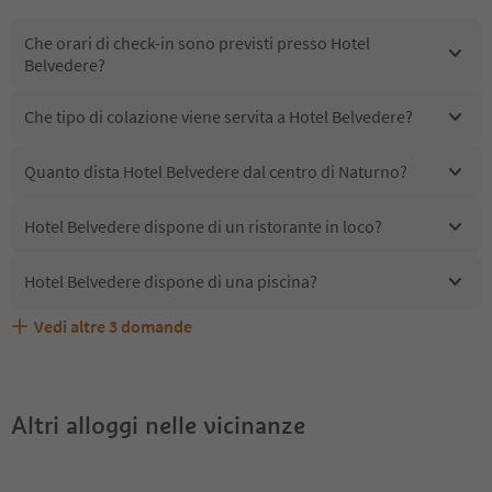
Che orari di check-in sono previsti presso Hotel
Belvedere?
Che tipo di colazione viene servita a Hotel Belvedere?
Quanto dista Hotel Belvedere dal centro di Naturno?
Hotel Belvedere dispone di un ristorante in loco?
Hotel Belvedere dispone di una piscina?
Vedi altre
3
domande
Quali servizi/attività sono disponibili presso Hotel
Gli ospiti di Hotel Belvedere ricevono l'Alto Adige Guest
Hotel Belvedere accetta animali domestici?
Belvedere?
Pass?
Altri alloggi nelle vicinanze