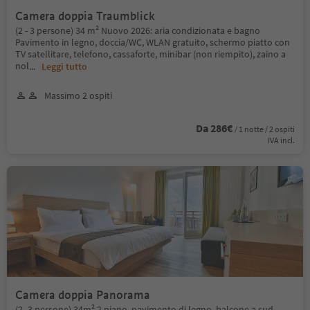
Camera doppia Traumblick
(2 - 3 persone) 34 m² Nuovo 2026: aria condizionata e bagno
Pavimento in legno, doccia/WC, WLAN gratuito, schermo piatto con
TV satellitare, telefono, cassaforte, minibar (non riempito), zaino a
nol
...
Leggi tutto
Massimo 2 ospiti
Da 286€
/ 1 notte / 2 ospiti
IVA incl.
Camera doppia Panorama
(2 -3 persone) 34m² 2 piano, pavimento di legno, balcone a sud,