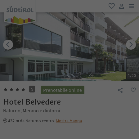
men
favoriti
user lin
1
/
20
S
Prenotabile online
Hotel Belvedere
Naturno, Merano e dintorni
432 m
da Naturno centro
Mostra Mappa