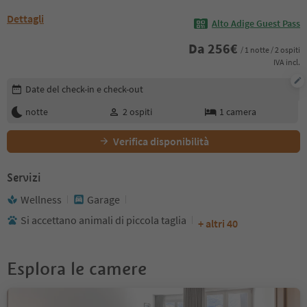
Dettagli
Alto Adige Guest Pass
Da
256
€
/ 1 notte / 2 ospiti
IVA incl.
Modifica i dettagli della prenotazione
Date del check-in e check-out
notte
2
ospiti
1
camera
Verifica disponibilità
Servizi
Wellness
Garage
Si accettano animali di piccola taglia
+ altri 40
Esplora le camere