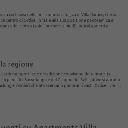
nza esclusiva nella posizione strategica di Villa Rames, che si
ace centro di Ortisei. Grazie alla sua posizione panoramica e
tanza dal centro (solo 300 metri a piedi), potrai goderti a
...
la regione
l Gardena, sport, arte e tradizione convivono da sempre. Le
a ai piedi del Sassolungo e del Gruppo del Sella, dove si aprono
slong e sentieri che attraversano panorami vasti. Ortisei, con
...
uenti su
Apartments Villa