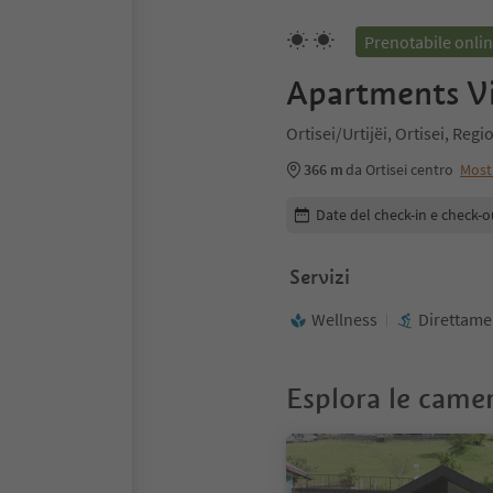
Prenotabile onli
Apartments V
Ortisei/Urtijëi, Ortisei, Re
366 m
da Ortisei centro
Most
Modifica i dettagli della pr
Date del check-in e check-o
Servizi
Wellness
Direttamen
Esplora le came