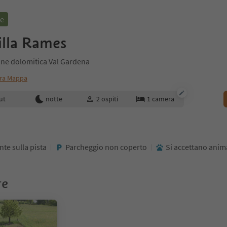
ne
illa Rames
gione dolomitica Val Gardena
ra Mappa
enotazione
ut
notte
2
ospiti
1
camera
te sulla pista
Parcheggio non coperto
Si accettano animal
re