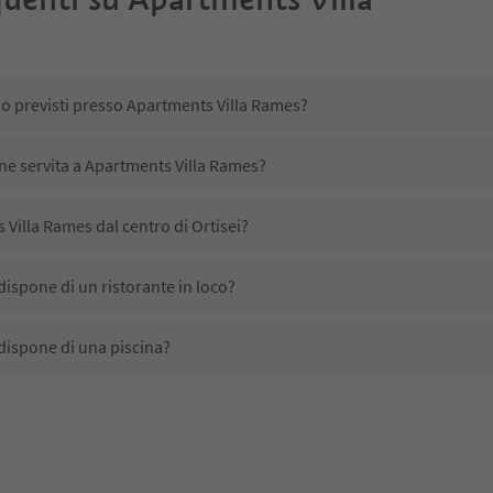
no previsti presso Apartments Villa Rames?
ene servita a Apartments Villa Rames?
Villa Rames dal centro di Ortisei?
ispone di un ristorante in loco?
dispone di una piscina?
accetta animali domestici?
ono disponibili presso Apartments Villa Rames?
Villa Rames ricevono l'Alto Adige Guest Pass?