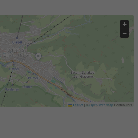
+
−
Leaflet
|
©
OpenStreetMap
Contributors