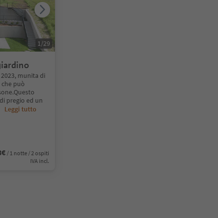
1
/
29
giardino
l 2023, munita di
, che può
rsone.Questo
 di pregio ed un
..
Leggi tutto
3€
/ 1 notte / 2 ospiti
IVA incl.