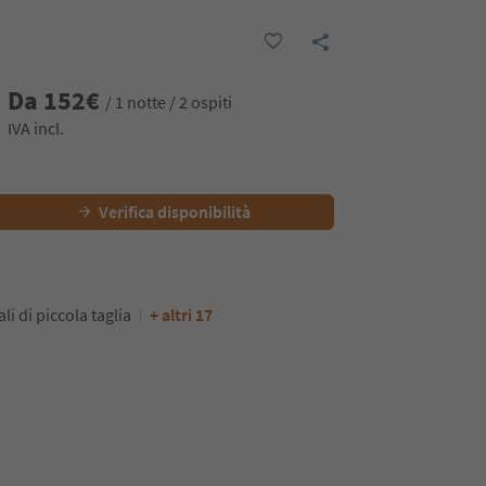
Da
152
€
/ 1 notte / 2 ospiti
IVA incl.
Verifica disponibilità
i di piccola taglia
+ altri 17