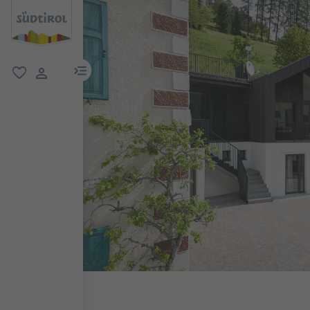
menu link
favoriti
user link