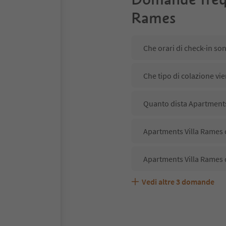
Rames
Che orari di check-in so
Che tipo di colazione vi
Quanto dista Apartments 
Apartments Villa Rames d
Apartments Villa Rames 
Vedi altre
3
domande
Apartments Villa Rames 
Quali servizi/attività s
Gli ospiti di Apartments 