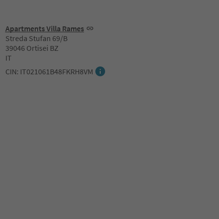
Apartments Villa Rames
Streda Stufan 69/B
39046 Ortisei BZ
IT
CIN: IT021061B48FKRH8VM