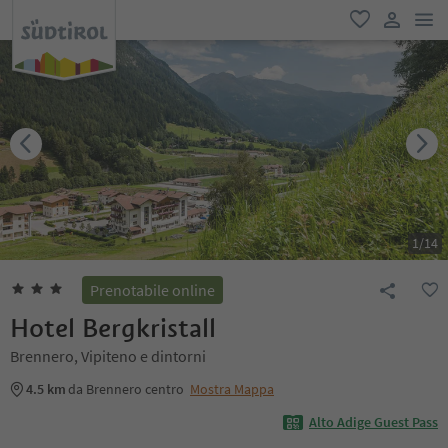
men
favoriti
user lin
1
/
14
Prenotabile online
Hotel Bergkristall
Brennero, Vipiteno e dintorni
4.5 km
da Brennero centro
Mostra Mappa
Alto Adige Guest Pass