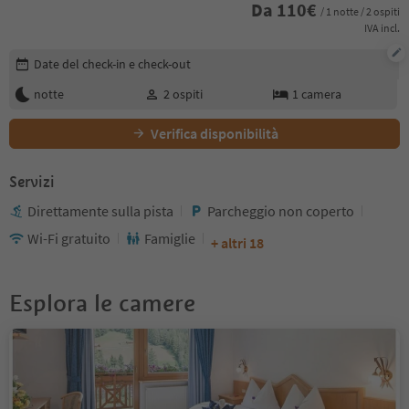
Da
110
€
/ 1 notte / 2 ospiti
IVA incl.
Modifica i dettagli della prenotazione
Date del check-in e check-out
notte
2
ospiti
1
camera
Verifica disponibilità
Servizi
Direttamente sulla pista
Parcheggio non coperto
Wi-Fi gratuito
Famiglie
+ altri 18
Esplora le camere