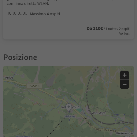
con linea diretta WLAN.
Massimo 4 ospiti
Da 110€
/ 1 notte / 2 ospiti
IVA incl.
Posizione
+
−