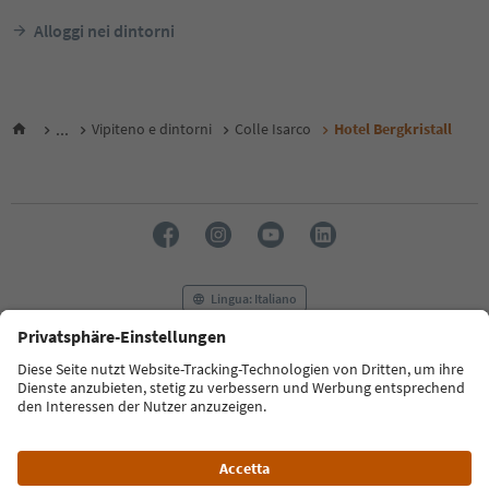
Alloggi nei dintorni
...
Vipiteno e dintorni
Colle Isarco
Hotel Bergkristall
Lingua: Italiano
FAQ
Contatti
Press
MICE
Privacy Policy
Termini e condizioni
Crediti
Cookie Policy
Film commission
Chi siamo
Dichiarazione di accessibilità
Alto Adige B2B