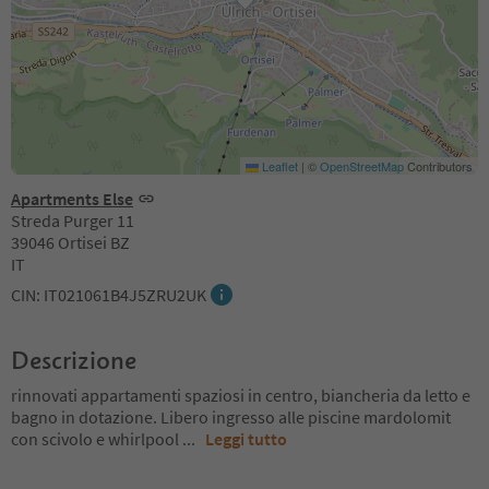
Leaflet
|
©
OpenStreetMap
Contributors
Apartments Else
Streda Purger 11
39046 Ortisei BZ
IT
CIN: IT021061B4J5ZRU2UK
Descrizione
rinnovati appartamenti spaziosi in centro, biancheria da letto e
bagno in dotazione. Libero ingresso alle piscine mardolomit
con scivolo e whirlpool
...
Leggi tutto