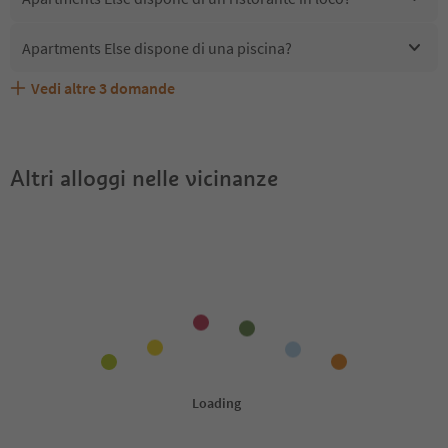
Apartments Else dispone di una piscina?
Vedi altre
3
domande
Quali servizi/attività sono disponibili presso Apartments
Gli ospiti di Apartments Else ricevono l'Alto Adige Guest
Apartments Else accetta animali domestici?
Else?
Pass?
Altri alloggi nelle vicinanze