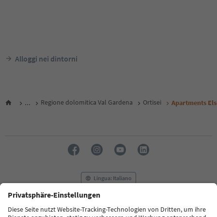
Alloggi nei dintorni
...
Regione dolomitica Val Gardena
Ortisei
Apartments Els
Lingua: Italiano
FAQ
Contatti
Press
MICE
Privacy Policy