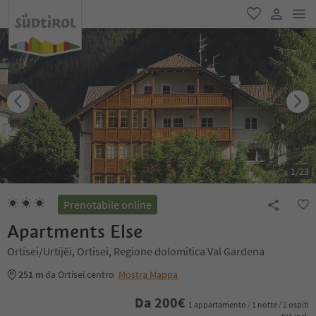
men
favoriti
user lin
1
/
23
Prenotabile online
Apartments Else
Ortisei/Urtijëi, Ortisei, Regione dolomitica Val Gardena
251 m
da Ortisei centro
Mostra Mappa
Da
200
€
1 appartamento / 1 notte / 2 ospiti