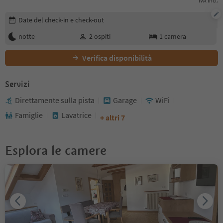
IVA incl.
Modifica i dettagli della prenotazione
Date del check-in e check-out
notte
2
ospiti
1
camera
Verifica disponibilità
Servizi
Direttamente sulla pista
Garage
WiFi
Famiglie
Lavatrice
+ altri 7
Esplora le camere