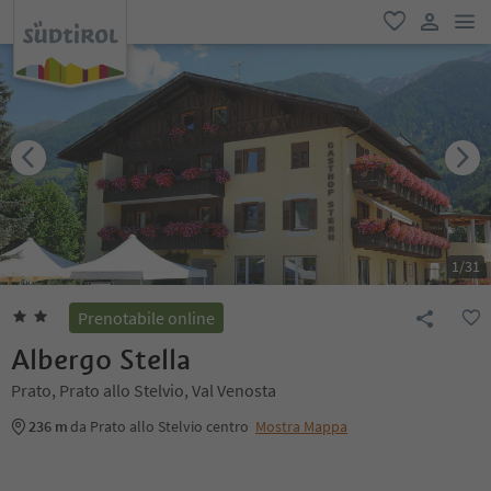
men
favoriti
user lin
1
/
31
Prenotabile online
Albergo Stella
Prato, Prato allo Stelvio, Val Venosta
236 m
da Prato allo Stelvio centro
Mostra Mappa