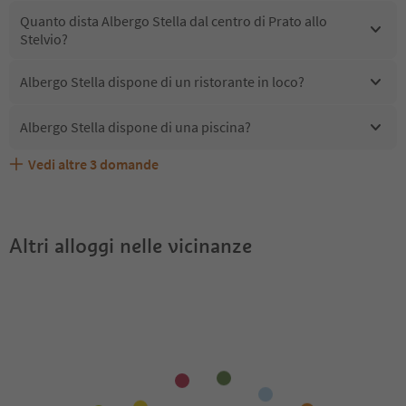
Quanto dista Albergo Stella dal centro di Prato allo
Stelvio?
Albergo Stella dispone di un ristorante in loco?
Albergo Stella dispone di una piscina?
Vedi altre
3
domande
Quali servizi/attività sono disponibili presso Albergo
Gli ospiti di Albergo Stella ricevono l'Alto Adige Guest
Albergo Stella accetta animali domestici?
Stella?
Pass?
Altri alloggi nelle vicinanze