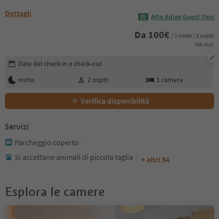
Dettagli
Alto Adige Guest Pass
Da
100
€
/ 1 notte / 2 ospiti
IVA incl.
Modifica i dettagli della prenotazione
Date del check-in e check-out
notte
2
ospiti
1
camera
Verifica disponibilità
Servizi
Parcheggio coperto
Si accettano animali di piccola taglia
+ altri 34
Esplora le camere