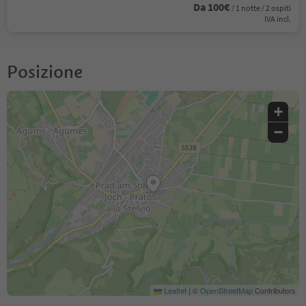
Da 100€
/ 1 notte / 2 ospiti
IVA incl.
Posizione
+
−
Leaflet
|
©
OpenStreetMap
Contributors