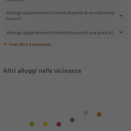
Albergo Appartamenti Premstl dispone di un ristorante
in loco?
Albergo Appartamenti Premstl dispone di una piscina?
Vedi altre
3
domande
Albergo Appartamenti Premstl accetta animali
Quali servizi/attività sono disponibili presso Albergo
Gli ospiti di Albergo Appartamenti Premstl ricevono l'Alto
domestici?
Appartamenti Premstl?
Adige Guest Pass?
Altri alloggi nelle vicinanze