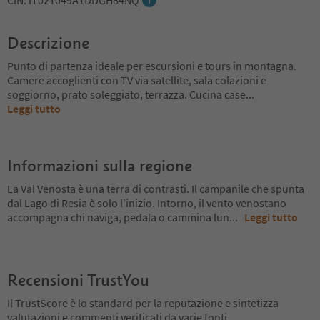
CIN: IT021049A1DDGH84NQ
Descrizione
Punto di partenza ideale per escursioni e tours in montagna.
Camere accoglienti con TV via satellite, sala colazioni e
soggiorno, prato soleggiato, terrazza. Cucina case
...
Leggi tutto
Informazioni sulla regione
La Val Venosta è una terra di contrasti. Il campanile che spunta
dal Lago di Resia è solo l’inizio. Intorno, il vento venostano
accompagna chi naviga, pedala o cammina lun
...
Leggi tutto
Recensioni TrustYou
Il TrustScore è lo standard per la reputazione e sintetizza
valutazioni e commenti verificati da varie fonti.