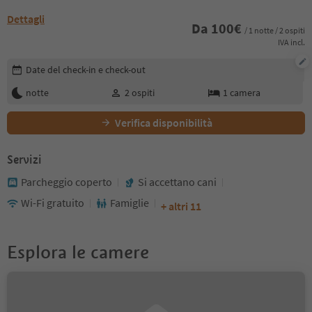
Dettagli
Da
100
€
/ 1 notte / 2 ospiti
IVA incl.
Modifica i dettagli della prenotazione
Date del check-in e check-out
notte
2
ospiti
1
camera
Verifica disponibilità
Servizi
Parcheggio coperto
Si accettano cani
Wi-Fi gratuito
Famiglie
+ altri 11
Esplora le camere