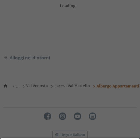
Alloggi nei dintorni
...
Val Venosta
Laces - Val Martello
Albergo Appartamenti
Lingua: Italiano