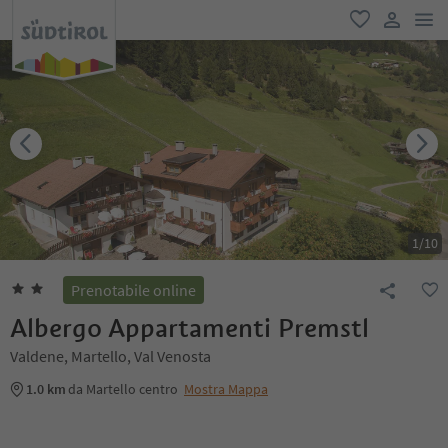
men
favoriti
user lin
1
/
10
Prenotabile online
Albergo Appartamenti Premstl
Valdene, Martello, Val Venosta
1.0 km
da Martello centro
Mostra Mappa