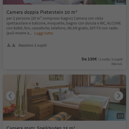
Camera doppia Pieterstein 20 m²
per 2 persone (20 m² compreso bagno) Camera con vista
spettacolare e balcone, moquette, bagno con doccia e WC, ALCUNE
con bidet, fon, cassaforte, telefono, WLAN gratis, SAT-TV con radio.
(può essere a
...
Leggi tutto
Massimo 2 ospiti
Da 130€
/ 1 notte / 2 ospiti
IVA incl.
1
/
3
Camera matr. Speikboden 25 m²