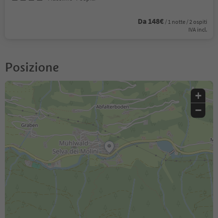
Da 148€
/ 1 notte / 2 ospiti
IVA incl.
Posizione
+
−