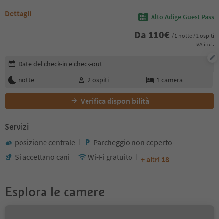
Dettagli
Alto Adige Guest Pass
Da
110
€
/ 1 notte / 2 ospiti
IVA incl.
Modifica i dettagli della prenotazione
Date del check-in e check-out
notte
2
ospiti
1
camera
Verifica disponibilità
Servizi
posizione centrale
Parcheggio non coperto
Si accettano cani
Wi-Fi gratuito
+ altri 18
Esplora le camere