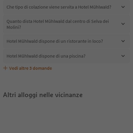
Che tipo di colazione viene servita a Hotel Mühlwald?
Quanto dista Hotel Mühlwald dal centro di Selva dei
Molini?
Hotel Mühlwald dispone di un ristorante in loco?
Hotel Mühlwald dispone di una piscina?
Vedi altre
3
domande
Quali servizi/attività sono disponibili presso Hotel
Gli ospiti di Hotel Mühlwald ricevono l'Alto Adige Guest
Hotel Mühlwald accetta animali domestici?
Mühlwald?
Pass?
Altri alloggi nelle vicinanze