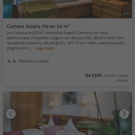
1
/
4
Camera doppia Neves 20 m²
per 2 persone (20 m² compreso bagno) Camera con vista
spettacolare, moquette, bagno con doccia e WC, SENZA bidet, fon,
cassaforte, telefono, WLAN gratis, SAT-TV con radio, senza balcone.
(bagno non i
...
Leggi tutto
Massimo 2 ospiti
Da 110€
/ 1 notte / 2 ospiti
IVA incl.
1
/
3