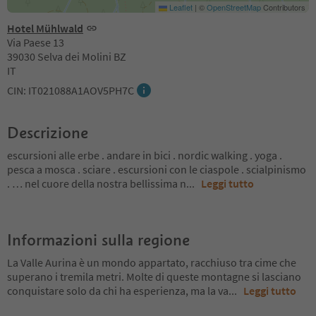
Leaflet
|
©
OpenStreetMap
Contributors
Hotel Mühlwald
Via Paese 13
39030 Selva dei Molini BZ
IT
CIN: IT021088A1AOV5PH7C
Descrizione
escursioni alle erbe . andare in bici . nordic walking . yoga .
pesca a mosca . sciare . escursioni con le ciaspole . scialpinismo
. … nel cuore della nostra bellissima n
...
Leggi tutto
Informazioni sulla regione
La Valle Aurina è un mondo appartato, racchiuso tra cime che
superano i tremila metri. Molte di queste montagne si lasciano
conquistare solo da chi ha esperienza, ma la va
...
Leggi tutto