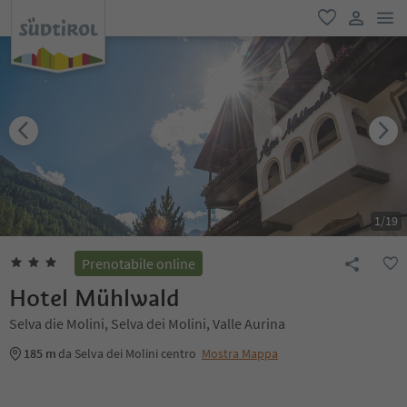
men
favoriti
user lin
1
/
19
Prenotabile online
Hotel Mühlwald
Selva die Molini, Selva dei Molini, Valle Aurina
185 m
da Selva dei Molini centro
Mostra Mappa