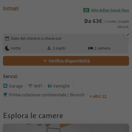
Dettagli
Alto Adige Guest Pass
Da
63
€
/ 1 notte / 2 ospiti
IVA incl.
Modifica i dettagli della prenotazione
Date del check-in e check-out
notte
2
ospiti
1
camera
Verifica disponibilità
Servizi
Garage
WiFi
Famiglie
Prima colazione continentale / Brunch
+ altri 12
Esplora le camere