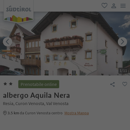
men
favoriti
user lin
1
/
11
Prenotabile online
albergo Aquila Nera
Resia, Curon Venosta, Val Venosta
3.5 km
da Curon Venosta centro
Mostra Mappa