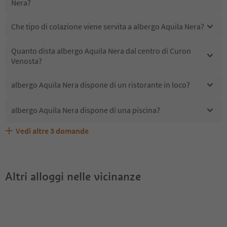
Nera?
Che tipo di colazione viene servita a albergo Aquila Nera?
Quanto dista albergo Aquila Nera dal centro di Curon
Venosta?
albergo Aquila Nera dispone di un ristorante in loco?
albergo Aquila Nera dispone di una piscina?
Vedi altre
3
domande
Quali servizi/attività sono disponibili presso albergo
Gli ospiti di albergo Aquila Nera ricevono l'Alto Adige
albergo Aquila Nera accetta animali domestici?
Aquila Nera?
Guest Pass?
Altri alloggi nelle vicinanze