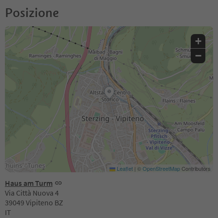
Posizione
+
−
Leaflet
|
©
OpenStreetMap
Contributors
Haus am Turm
Via Città Nuova 4
39049 Vipiteno BZ
IT