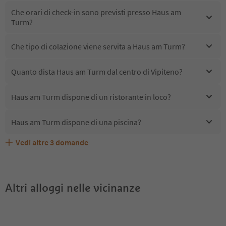
Che orari di check-in sono previsti presso Haus am
Turm?
Che tipo di colazione viene servita a Haus am Turm?
Quanto dista Haus am Turm dal centro di Vipiteno?
Haus am Turm dispone di un ristorante in loco?
Haus am Turm dispone di una piscina?
Vedi altre
3
domande
Quali servizi/attività sono disponibili presso Haus am
Gli ospiti di Haus am Turm ricevono l'Alto Adige Guest
Haus am Turm accetta animali domestici?
Turm?
Pass?
Altri alloggi nelle vicinanze