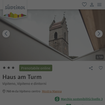
men
favoriti
user lin
1
/
19
Prenotabile online
Haus am Turm
Vipiteno, Vipiteno e dintorni
760 m
da Vipiteno centro
Mostra Mappa
Marchio sostenibilità livello 3