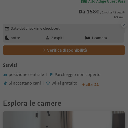
Alto Adige Guest Pass
Da
158
€
/ 1 notte / 2 ospiti
IVA incl.
Modifica i dettagli della prenotazione
Date del check-in e check-out
notte
2
ospiti
1
camera
Verifica disponibilità
Servizi
posizione centrale
Parcheggio non coperto
Si accettano cani
Wi-Fi gratuito
+ altri 21
Esplora le camere