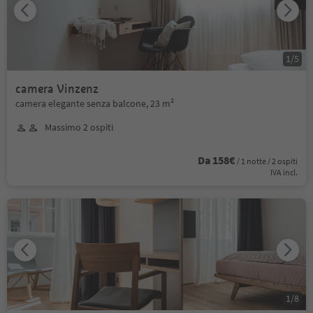
1
/
5
camera Vinzenz
camera elegante senza balcone, 23 m²
Massimo 2 ospiti
Da 158€
/ 1 notte / 2 ospiti
IVA incl.
1
/
8