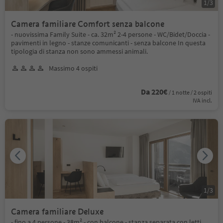
1
/
3
Camera familiare Comfort senza balcone
- nuovissima Family Suite - ca. 32m² 2-4 persone - WC/Bidet/Doccia -
pavimenti in legno - stanze comunicanti - senza balcone In questa
tipologia di stanza non sono ammessi animali.
Massimo 4 ospiti
Da 220€
/ 1 notte / 2 ospiti
IVA incl.
1
/
3
Camera familiare Deluxe
- fino a 4 persone - 38m² - con balcone - stanza separata con letti