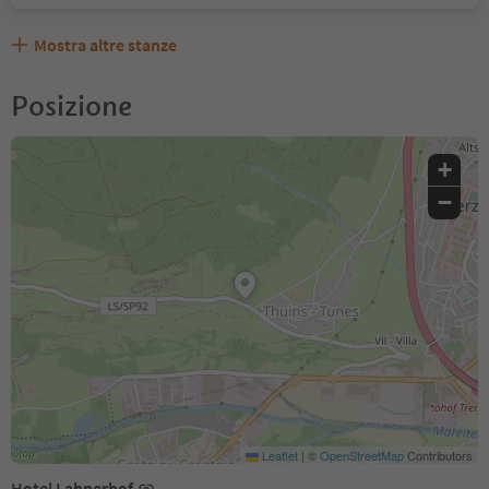
Mostra altre stanze
Posizione
+
−
Leaflet
|
©
OpenStreetMap
Contributors
Hotel Lahnerhof