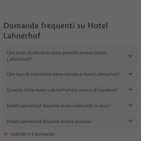
Domande frequenti su
Hotel
Lahnerhof
Che orari di check-in sono previsti presso Hotel
Lahnerhof?
Che tipo di colazione viene servita a Hotel Lahnerhof?
Quanto dista Hotel Lahnerhof dal centro di Vipiteno?
Hotel Lahnerhof dispone di un ristorante in loco?
Hotel Lahnerhof dispone di una piscina?
Vedi altre
3
domande
Quali servizi/attività sono disponibili presso Hotel
Gli ospiti di Hotel Lahnerhof ricevono l'Alto Adige Guest
Hotel Lahnerhof accetta animali domestici?