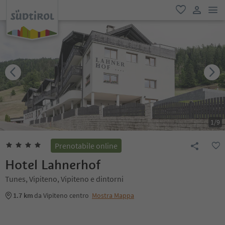
men
favoriti
user lin
1
/
9
Prenotabile online
Hotel Lahnerhof
Tunes, Vipiteno, Vipiteno e dintorni
1.7 km
da Vipiteno centro
Mostra Mappa