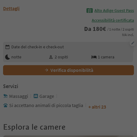
Dettagli
Alto Adige Guest Pass
Accessibilità certificata
Da
180
€
/ 1 notte / 2 ospiti
IVA incl.
Modifica i dettagli della prenotazione
Date del check-in e check-out
notte
2
ospiti
1
camera
Verifica disponibilità
Servizi
Massaggi
Garage
Si accettano animali di piccola taglia
+ altri 23
Esplora le camere