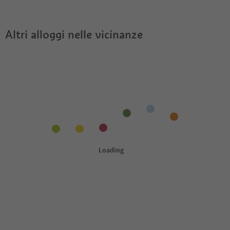
Lahnerhof?
Pass?
Altri alloggi nelle vicinanze