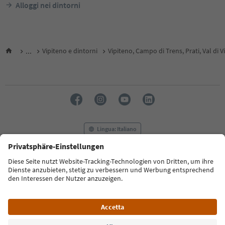
Alloggi nei dintorni
...
Vipiteno e dintorni
Vipiteno, Campo di Trens, Prati, Val di V
Lingua: Italiano
FAQ
Contatti
Press
MICE
Privacy Policy
Termini e condizioni
Crediti
Cookie Policy
Film commission
Chi siamo
Dichiarazione di accessibilità
Alto Adige B2B