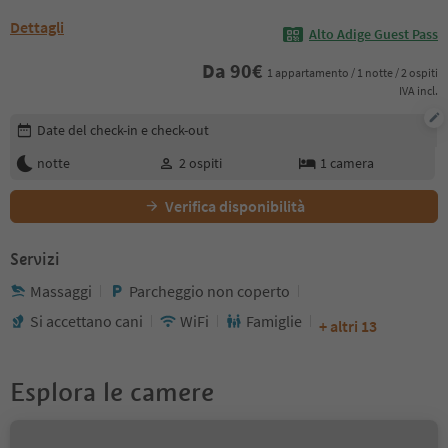
Dettagli
Alto Adige Guest Pass
Da
90
€
1 appartamento / 1 notte / 2 ospiti
IVA incl.
Modifica i dettagli della prenotazione
Date del check-in e check-out
notte
2
ospiti
1
camera
Verifica disponibilità
Servizi
Massaggi
Parcheggio non coperto
Si accettano cani
WiFi
Famiglie
+ altri 13
Esplora le camere