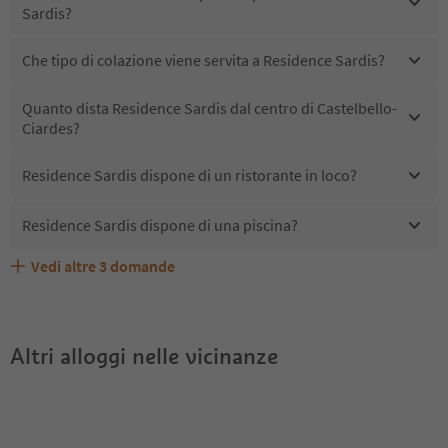
Sardis?
Che tipo di colazione viene servita a Residence Sardis?
Quanto dista Residence Sardis dal centro di Castelbello-
Ciardes?
Residence Sardis dispone di un ristorante in loco?
Residence Sardis dispone di una piscina?
Vedi altre
3
domande
Quali servizi/attività sono disponibili presso Residence
Gli ospiti di Residence Sardis ricevono l'Alto Adige Guest
Residence Sardis accetta animali domestici?
Sardis?
Pass?
Altri alloggi nelle vicinanze