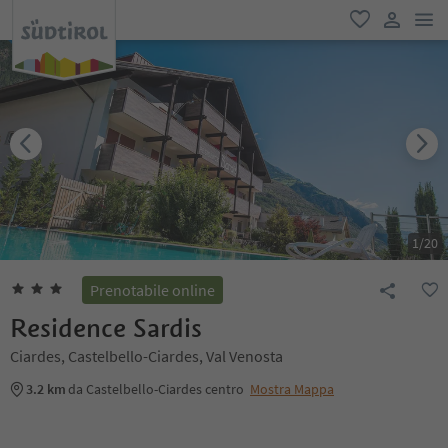
men
favoriti
user lin
1
/
20
Prenotabile online
Residence Sardis
Ciardes, Castelbello-Ciardes, Val Venosta
3.2 km
da Castelbello-Ciardes centro
Mostra Mappa