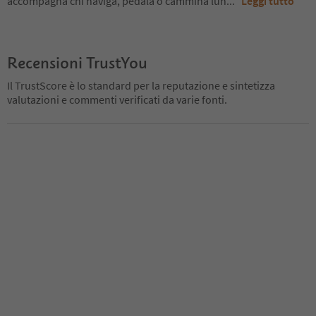
accompagna chi naviga, pedala o cammina lun
...
Leggi tutto
Recensioni TrustYou
Il TrustScore è lo standard per la reputazione e sintetizza
valutazioni e commenti verificati da varie fonti.