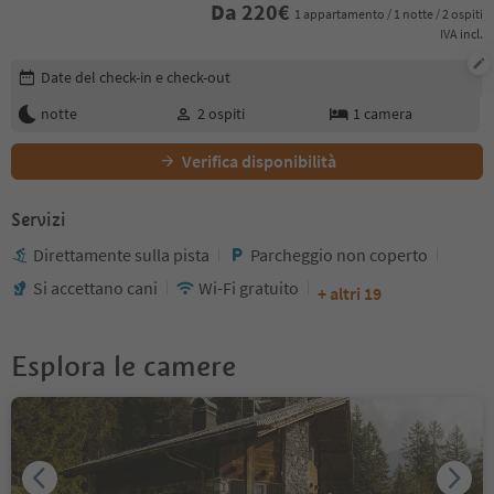
Da
220
€
1 appartamento / 1 notte / 2 ospiti
IVA incl.
Modifica i dettagli della prenotazione
Date del check-in e check-out
notte
2
ospiti
1
camera
Verifica disponibilità
Servizi
Direttamente sulla pista
Parcheggio non coperto
Si accettano cani
Wi-Fi gratuito
+ altri 19
Esplora le camere