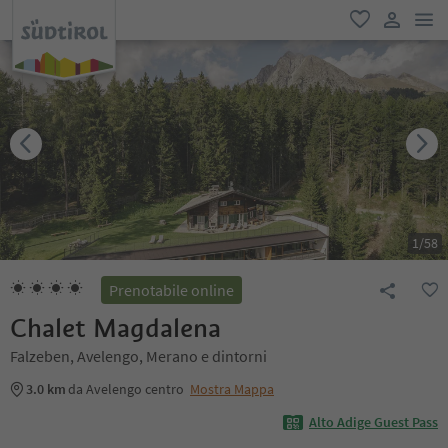
men
favoriti
user lin
1
/
58
Prenotabile online
Chalet Magdalena
Falzeben, Avelengo, Merano e dintorni
3.0 km
da Avelengo centro
Mostra Mappa
Alto Adige Guest Pass