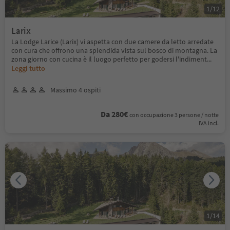
1
/
12
Larix
La Lodge Larice (Larix) vi aspetta con due camere da letto arredate
con cura che offrono una splendida vista sul bosco di montagna. La
zona giorno con cucina è il luogo perfetto per godersi l'indiment
...
Leggi tutto
Massimo 4 ospiti
Da 280€
con occupazione 3 persone / notte
IVA incl.
1
/
14