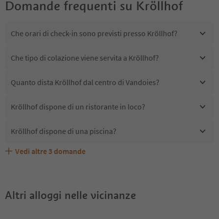
Domande frequenti su
Kröllhof
Che orari di check-in sono previsti presso Kröllhof?
Che tipo di colazione viene servita a Kröllhof?
Quanto dista Kröllhof dal centro di Vandoies?
Kröllhof dispone di un ristorante in loco?
Kröllhof dispone di una piscina?
Vedi altre
3
domande
Kröllhof accetta animali domestici?
Quali servizi/attività sono disponibili presso Kröllhof?
Gli ospiti di Kröllhof ricevono l'Alto Adige Guest Pass?
Altri alloggi nelle vicinanze