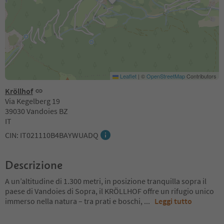
Leaflet
|
©
OpenStreetMap
Contributors
Kröllhof
Via Kegelberg 19
39030 Vandoies BZ
IT
CIN: IT021110B4BAYWUADQ
Descrizione
A un’altitudine di 1.300 metri, in posizione tranquilla sopra il
paese di Vandoies di Sopra, il KRÖLLHOF offre un rifugio unico
immerso nella natura – tra prati e boschi,
...
Leggi tutto