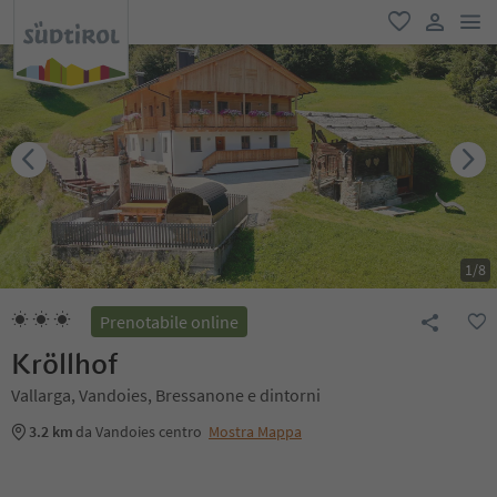
men
favoriti
user lin
1
/
8
Prenotabile online
Kröllhof
Vallarga, Vandoies, Bressanone e dintorni
3.2 km
da Vandoies centro
Mostra Mappa