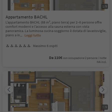
1
/
9
Appartamento BACHL
L’appartamento BACHL (68 m², piano terra) per 2–6 persone offre
comfort moderni e l’accesso alla sauna esterna con vista
panoramica. La luminosa cucina-soggiorno è dotata di lavastoviglie,
piano a in
...
Leggi tutto
Massimo 6 ospiti
Da 110€
con occupazione 2 persone / notte
IVA incl.
1
/
9