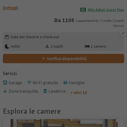
Dettagli
Alto Adige Guest Pass
Da
110
€
1 appartamento / 1 notte / 2 ospiti
IVA incl.
Modifica i dettagli della prenotazione
Date del check-in e check-out
notte
2
ospiti
1
camera
Verifica disponibilità
Servizi
Garage
Wi-Fi gratuito
Famiglie
Zona tranquilla
Lavatrice
+ altri 10
Esplora le camere