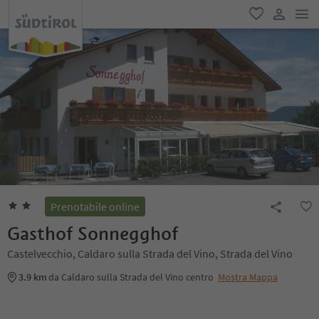
men
favoriti
user lin
Prenotabile online
Gasthof Sonnegghof
Castelvecchio, Caldaro sulla Strada del Vino, Strada del Vino
3.9 km
da Caldaro sulla Strada del Vino centro
Mostra Mappa