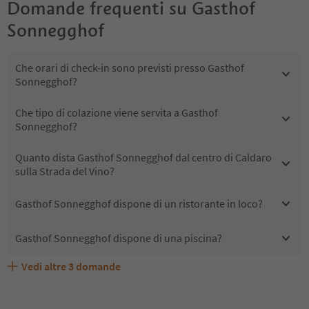
Domande frequenti su
Gasthof
Sonnegghof
Che orari di check-in sono previsti presso Gasthof
Sonnegghof?
Che tipo di colazione viene servita a Gasthof
Sonnegghof?
Quanto dista Gasthof Sonnegghof dal centro di Caldaro
sulla Strada del Vino?
Gasthof Sonnegghof dispone di un ristorante in loco?
Gasthof Sonnegghof dispone di una piscina?
Vedi altre
3
domande
Quali servizi/attività sono disponibili presso Gasthof
Gli ospiti di Gasthof Sonnegghof ricevono l'Alto Adige
Gasthof Sonnegghof accetta animali domestici?
Sonnegghof?
Guest Pass?