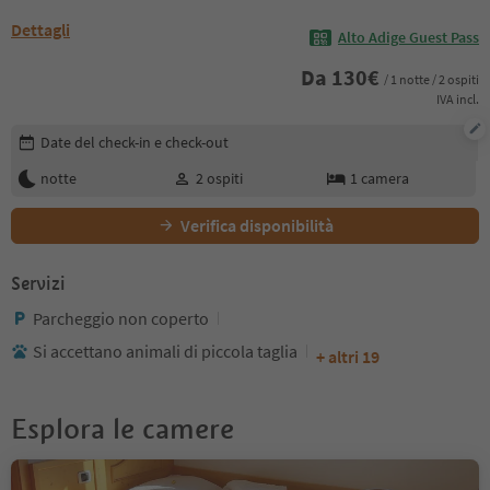
Dettagli
Alto Adige Guest Pass
Da
130
€
/ 1 notte / 2 ospiti
IVA incl.
Modifica i dettagli della prenotazione
Date del check-in e check-out
notte
2
ospiti
1
camera
Verifica disponibilità
Servizi
Parcheggio non coperto
Si accettano animali di piccola taglia
+ altri 19
Esplora le camere