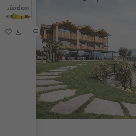
menu link
favoriti
user link