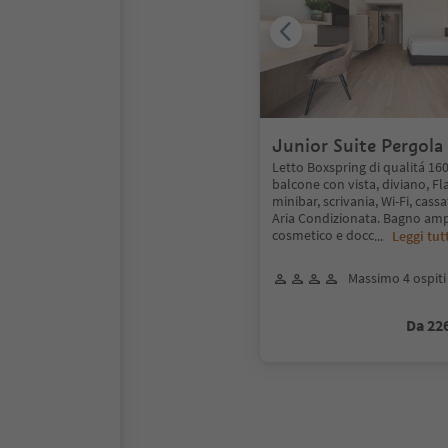
Junior Suite Pergola
Letto Boxspring di qualitá 160
balcone con vista, diviano, Fl
minibar, scrivania, Wi-Fi, cass
Aria Condizionata. Bagno amp
cosmetico e docc
...
Leggi tut
Massimo 4 ospiti
Da 22