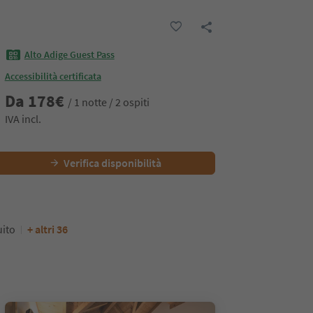
Alto Adige Guest Pass
Accessibilità certificata
Da
178
€
/ 1 notte / 2 ospiti
IVA incl.
Verifica disponibilità
uito
+ altri 36