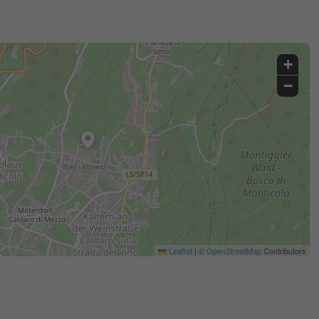
+
−
Leaflet
|
©
OpenStreetMap
Contributors