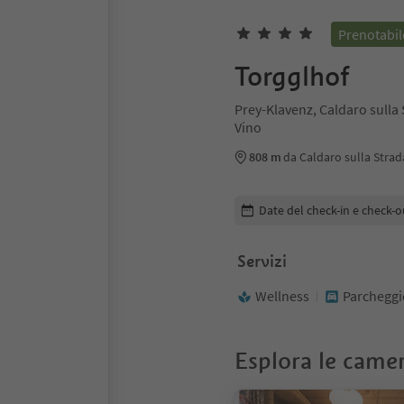
Prenotabil
Torgglhof
Prey-Klavenz, Caldaro sulla 
Vino
808 m
da Caldaro sulla Strad
Modifica i dettagli della pr
Date del check-in e check-o
Servizi
Wellness
Parcheggi
Esplora le came