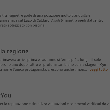
 tra i vigneti e gode di una posizione molto tranquilla e
panoramica sul Lago di Caldaro. A soli 5 minuti a piedi dal centro
rato soleggiato con piscina.
la regione
primavera arriva prima e l’autunno si ferma più a lungo. Il sole
si aprono uno dopo l’altro e i profumi cambiano con le stagioni. Qui
 ma non è l’unico protagonista: crescono anche limon
...
Leggi tutto
tYou
er la reputazione e sintetizza valutazioni e commenti verificati da va