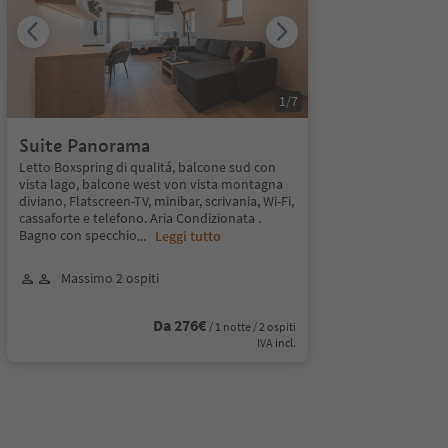
1
/
7
Suite Panorama
Letto Boxspring di qualitá, balcone sud con
vista lago, balcone west von vista montagna
diviano, Flatscreen-TV, minibar, scrivania, Wi-Fi,
cassaforte e telefono. Aria Condizionata .
Bagno con specchio
...
Leggi tutto
Massimo 2 ospiti
Da 276€
/ 1 notte / 2 ospiti
IVA incl.