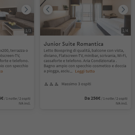
1
/
3
1
/
4
Junior Suite Romantica
x200, terrazza o
Letto Boxspring di qualitá, balcone con vista,
atscreen-TV,
diviano, Flatscreen-TV, minibar, scrivania, Wi-Fi,
aforte e telefono.
cassaforte e telefono. Aria Condizionata .
io con specchio
Bagno ampio con specchio cosmetico e doccia
a piogga, asciu
to
...
Leggi tutto
Massimo 3 ospiti
6€
Da 256€
/ 1 notte / 2 ospiti
/ 1 notte / 2 ospiti
IVA incl.
IVA incl.