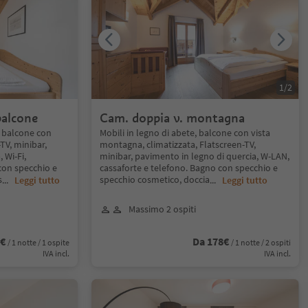
1
/
2
balcone
Cam. doppia v. montagna
, balcone con
Mobili in legno di abete, balcone con vista
-TV, minibar,
montagna, climatizzata, Flatscreen-TV,
 Wi-Fi,
minibar, pavimento in legno di quercia, W-LAN,
con specchio e
cassaforte e telefono. Bagno con specchio e
s
specchio cosmetico, doccia
...
Leggi tutto
...
Leggi tutto
Massimo 2 ospiti
8€
Da 178€
/ 1 notte / 1 ospite
/ 1 notte / 2 ospiti
IVA incl.
IVA incl.