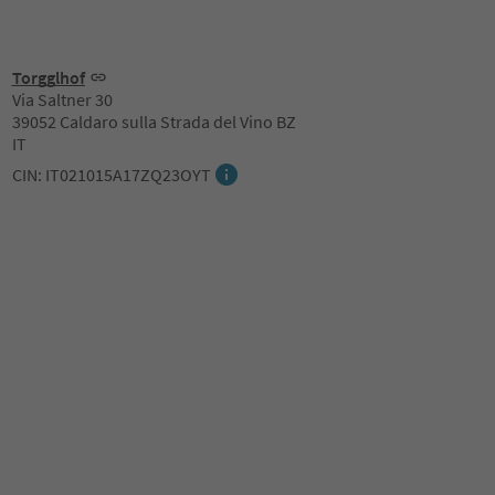
Torgglhof
Via Saltner 30
39052 Caldaro sulla Strada del Vino BZ
IT
CIN: IT021015A17ZQ23OYT