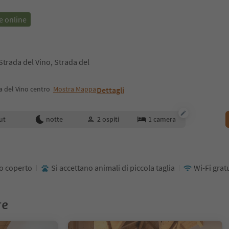
e online
Strada del Vino, Strada del
a del Vino centro
Mostra Mappa
Dettagli
enotazione
ut
notte
2
ospiti
1
camera
o coperto
Si accettano animali di piccola taglia
Wi-Fi grat
re