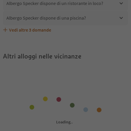
Albergo Specker dispone di un ristorante in loco?
Albergo Specker dispone di una piscina?
Vedi altre
3
domande
Quali servizi/attività sono disponibili presso Albergo
Gli ospiti di Albergo Specker ricevono l'Alto Adige Guest
Albergo Specker accetta animali domestici?
Specker?
Pass?
Altri alloggi nelle vicinanze