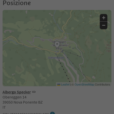
Posizione
+
−
Leaflet
|
©
OpenStreetMap
Contributors
Albergo Specker
Obereggen 14
39050 Nova Ponente BZ
IT