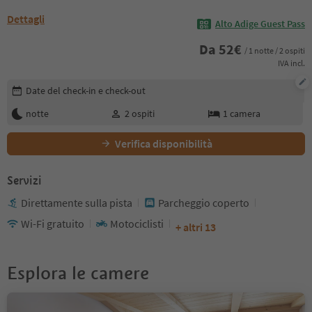
Dettagli
Alto Adige Guest Pass
Da
52
€
/ 1 notte / 2 ospiti
IVA incl.
Modifica i dettagli della prenotazione
Date del check-in e check-out
notte
2
ospiti
1
camera
Verifica disponibilità
Servizi
Direttamente sulla pista
Parcheggio coperto
Wi-Fi gratuito
Motociclisti
+ altri 13
Esplora le camere