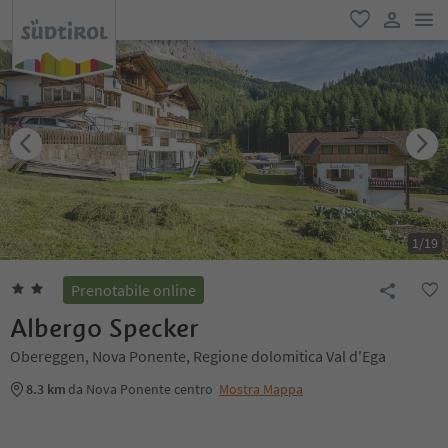
men
favoriti
user lin
1
/
19
Prenotabile online
Albergo Specker
Obereggen, Nova Ponente, Regione dolomitica Val d'Ega
8.3 km
da Nova Ponente centro
Mostra Mappa