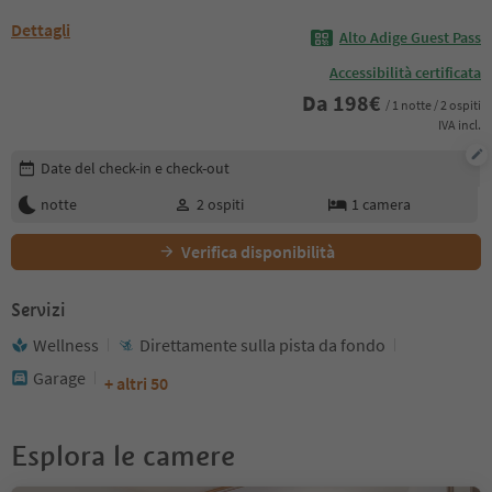
Dettagli
Alto Adige Guest Pass
Accessibilità certificata
Da
198
€
/ 1 notte / 2 ospiti
IVA incl.
Modifica i dettagli della prenotazione
Date del check-in e check-out
notte
2
ospiti
1
camera
Verifica disponibilità
Servizi
Wellness
Direttamente sulla pista da fondo
Garage
+ altri 50
Esplora le camere