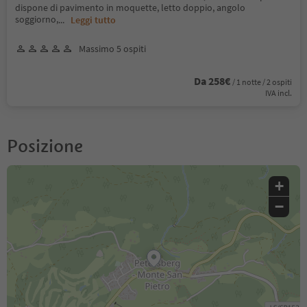
dispone di pavimento in moquette, letto doppio, angolo
soggiorno,
...
Leggi tutto
Massimo 5 ospiti
Da 258€
/ 1 notte / 2 ospiti
IVA incl.
Posizione
+
−