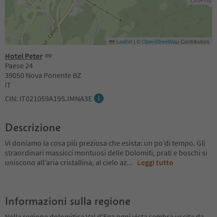
Leaflet
|
©
OpenStreetMap
Contributors
Hotel Peter
Paese 24
39050 Nova Ponente BZ
IT
CIN: IT021059A19SJMNA3E
Descrizione
Vi doniamo la cosa più preziosa che esista: un po’di tempo. Gli
straordinari massicci montuosi delle Dolomiti, prati e boschi si
uniscono all’aria cristallina, al cielo az
...
Leggi tutto
Informazioni sulla regione
Nella regione dolomitica Val d'Ega ogni vista sembra uscita da