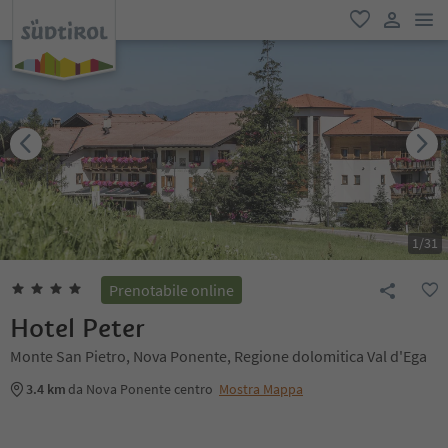
men
favoriti
user lin
1
/
31
Prenotabile online
Hotel Peter
Monte San Pietro, Nova Ponente, Regione dolomitica Val d'Ega
3.4 km
da Nova Ponente centro
Mostra Mappa