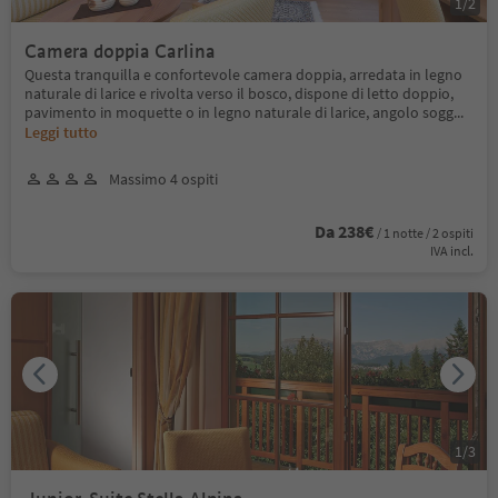
1
/
2
Camera doppia Carlina
Questa tranquilla e confortevole camera doppia, arredata in legno
naturale di larice e rivolta verso il bosco, dispone di letto doppio,
pavimento in moquette o in legno naturale di larice, angolo sogg
...
Leggi tutto
Massimo 4 ospiti
Da 238€
/ 1 notte / 2 ospiti
IVA incl.
1
/
3