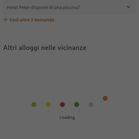
Hotel Peter dispone di una piscina?
Vedi altre
3
domande
Hotel Peter accetta animali domestici?
Quali servizi/attività sono disponibili presso Hotel Peter?
Gli ospiti di Hotel Peter ricevono l'Alto Adige Guest Pass?
Altri alloggi nelle vicinanze