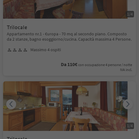
1
/
4
Trilocale
Appartamento nr.1 - €uropa - 70 mq al secondo piano. Composto
da 2 stanze, bagno esoggiorno/cucina. Capacità massima 4 Persone.
Massimo 4 ospiti
Da 110€
con occupazione 4 persone / notte
IVA incl.
1
/
4