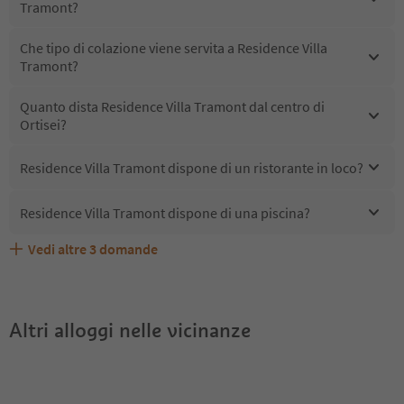
Tramont?
Che tipo di colazione viene servita a Residence Villa
Tramont?
Quanto dista Residence Villa Tramont dal centro di
Ortisei?
Residence Villa Tramont dispone di un ristorante in loco?
Residence Villa Tramont dispone di una piscina?
Vedi altre
3
domande
Quali servizi/attività sono disponibili presso Residence
Gli ospiti di Residence Villa Tramont ricevono l'Alto Adige
Residence Villa Tramont accetta animali domestici?
Villa Tramont?
Guest Pass?
Altri alloggi nelle vicinanze