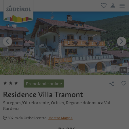
men
favoriti
user lin
1
/
8
Prenotabile online
Residence Villa Tramont
Sureghes/Oltretorrente, Ortisei, Regione dolomitica Val
Gardena
302 m
da Ortisei centro
Mostra Mappa