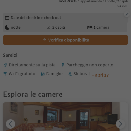
Da
80
€
1 appartamento / 1 notte / 2 ospiti
IVA incl.
Modifica i dettagli della prenotazione
Date del check-in e check-out
notte
2
ospiti
1
camera
Verifica disponibilità
Servizi
Direttamente sulla pista
Parcheggio non coperto
Wi-Fi gratuito
Famiglie
Skibus
+ altri 17
Esplora le camere