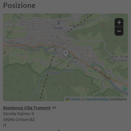
Posizione
+
−
Leaflet
|
©
OpenStreetMap
Contributors
Residence Villa Tramont
Streda Palmer 9
39046 Ortisei BZ
IT