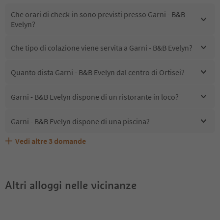
Che orari di check-in sono previsti presso Garni - B&B
Evelyn?
Che tipo di colazione viene servita a Garni - B&B Evelyn?
Quanto dista Garni - B&B Evelyn dal centro di Ortisei?
Garni - B&B Evelyn dispone di un ristorante in loco?
Garni - B&B Evelyn dispone di una piscina?
Vedi altre
3
domande
Quali servizi/attività sono disponibili presso Garni - B&B
Gli ospiti di Garni - B&B Evelyn ricevono l'Alto Adige
Garni - B&B Evelyn accetta animali domestici?
Evelyn?
Guest Pass?
Altri alloggi nelle vicinanze