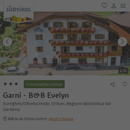
men
favoriti
user lin
1
/
31
Prenotabile online
Garni - B&B Evelyn
Sureghes/Oltretorrente, Ortisei, Regione dolomitica Val
Gardena
308 m
da Ortisei centro
Mostra Mappa