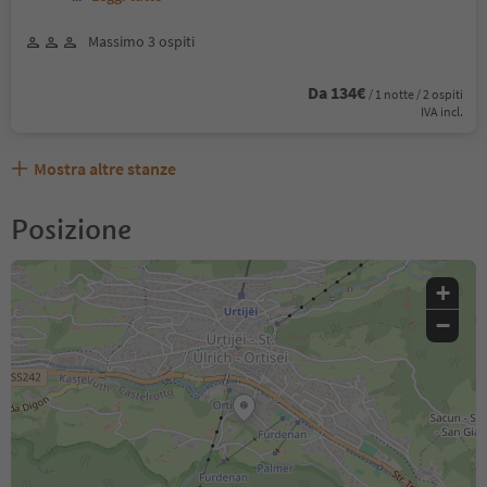
Massimo 3 ospiti
Da 134€
/ 1 notte / 2 ospiti
IVA incl.
Mostra altre stanze
Posizione
+
−