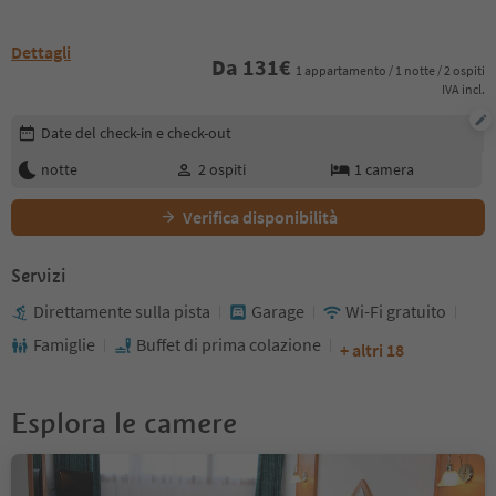
Dettagli
Da
131
€
1 appartamento / 1 notte / 2 ospiti
IVA incl.
Modifica i dettagli della prenotazione
Date del check-in e check-out
notte
2
ospiti
1
camera
Verifica disponibilità
Servizi
Direttamente sulla pista
Garage
Wi-Fi gratuito
Famiglie
Buffet di prima colazione
+ altri 18
Esplora le camere