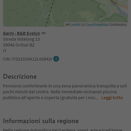
Leaflet
|
©
OpenStreetMap
Contributors
Garni - B&B Evelyn
Streda Vidalong 13
39046 Ortisei BZ
IT
CIN: IT021019A12L66842I
Descrizione
Pensione confortevole in una zona panoramica tranquilla a soli
pochi minuti dal centro. Nelle immediate vicinanze piscina
pubblica all'aperto e coperta (gratuita per i nos
...
Leggi tutto
Informazioni sulla regione
Nella regione dolomitica Val Gardena, sport, arte e tradizione