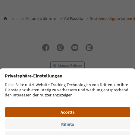
...
Merano e dintorni
Val Passiria
Residence Appartamenti 
Lingua: Italiano
FAQ
Contatti
Press
MICE
Privacy Policy
Termini e condizioni
Crediti
Cookie Policy
Film commission
Chi siamo
Dichiarazione di accessibilità
Alto Adige B2B
© 2026 IDM Südtirol