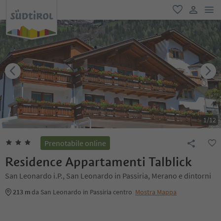
men
favoriti
user lin
1
/
12
Prenotabile online
Residence Appartamenti Talblick
San Leonardo i.P., San Leonardo in Passiria, Merano e dintorni
213 m
da San Leonardo in Passiria centro
Mostra Mappa