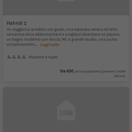
Hahndl 2
Un soggiorno arredato con gusto, una separata camera da letto
romantica dove addormentarsi e svegliarsi diventano un piacere,
un bagno moderno con doccia, WC e grande lavabo, una cucina
completamente
...
Leggi tutto
Massimo 4 ospiti
Da 83€
con occupazione 2 persone / notte
IVA incl.