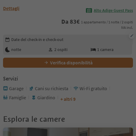
Dettagli
Alto Adige Guest Pass
Da
83
€
1 appartamento / 1 notte / 2 ospiti
IVA incl.
Modifica i dettagli della prenotazione
Date del check-in e check-out
notte
2
ospiti
1
camera
Verifica disponibilità
Servizi
Garage
Cani su richiesta
Wi-Fi gratuito
Famiglie
Giardino
+ altri 9
Esplora le camere