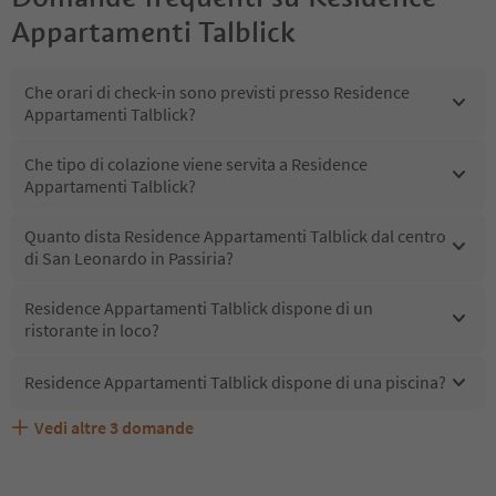
Appartamenti Talblick
Che orari di check-in sono previsti presso Residence
Appartamenti Talblick?
Che tipo di colazione viene servita a Residence
Appartamenti Talblick?
Quanto dista Residence Appartamenti Talblick dal centro
di San Leonardo in Passiria?
Residence Appartamenti Talblick dispone di un
ristorante in loco?
Residence Appartamenti Talblick dispone di una piscina?
Vedi altre
3
domande
Residence Appartamenti Talblick accetta animali
Quali servizi/attività sono disponibili presso Residence
Gli ospiti di Residence Appartamenti Talblick ricevono
domestici?
Appartamenti Talblick?
l'Alto Adige Guest Pass?