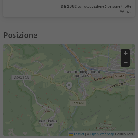
Da 136€
con occupazione 3 persone / notte
IVA incl.
Posizione
+
−
Leaflet
|
©
OpenStreetMap
Contributors