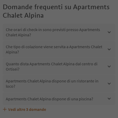
Domande frequenti su
Apartments
Chalet Alpina
Che orari di check-in sono previsti presso Apartments
Chalet Alpina?
Che tipo di colazione viene servita a Apartments Chalet
Alpina?
Quanto dista Apartments Chalet Alpina dal centro di
Ortisei?
Apartments Chalet Alpina dispone di un ristorante in
loco?
Apartments Chalet Alpina dispone di una piscina?
Vedi altre
3
domande
Quali servizi/attività sono disponibili presso Apartments
Gli ospiti di Apartments Chalet Alpina ricevono l'Alto
Apartments Chalet Alpina accetta animali domestici?
Chalet Alpina?
Adige Guest Pass?