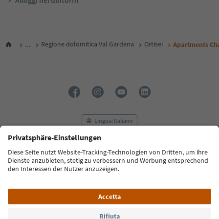
Alloggi nei dintorni
...
Regione dolomitica Val Gardena
Ortisei
Apartments Cha
Lingua: Italiano
FAQ
Contatti
Press
MICE
Privacy Policy
Termini e condizioni
Crediti
Cookie Policy
Film commission
Chi siamo
Dichiarazione di accessibilità
Alto Adige B2B