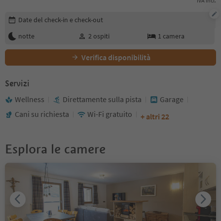
IVA incl.
Modifica i dettagli della prenotazione
Date del check-in e check-out
notte
2
ospiti
1
camera
Verifica disponibilità
Servizi
Wellness
Direttamente sulla pista
Garage
Cani su richiesta
Wi-Fi gratuito
+ altri 22
Esplora le camere