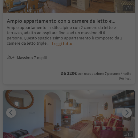
1
/
31
Ampio appartamento con 2 camere da letto e
terrazzo
Ampio appartamento in stile alpino con 2 camere da letto e
terrazzo, adatto ad ospitare fino a ad un massimo di 6
persone. Questo spaziosissimo appartamento è composto da 2
camere da letto triple
...
Leggi tutto
Massimo 7 ospiti
Da 220€
con occupazione 7 persone / notte
IVA incl.
1
/
17