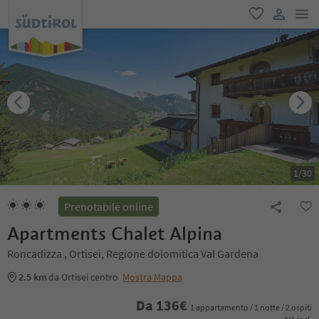
men
favoriti
user lin
1
/
30
Prenotabile online
Apartments Chalet Alpina
Roncadizza , Ortisei, Regione dolomitica Val Gardena
2.5 km
da Ortisei centro
Mostra Mappa
Da
136
€
1 appartamento / 1 notte / 2 ospiti