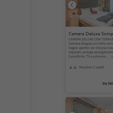
Camera Deluxe Somp
terrazzo
CAMERA DELUXE CON TERRAZ
Camera doppia con letto como
bagno aperto con doccia e lav
separati, asciuga asciugamani 
Cassaforte, TV a schermo
...
L
Massimo 2 ospiti
Da 36