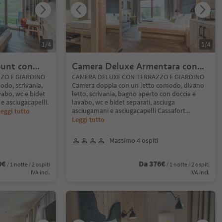
1
/
4
1
/
4
unt con
Camera Deluxe Armentara con
Terrazza
ZO E GIARDINO
CAMERA DELUXE CON TERRAZZO E GIARDINO
do, scrivania,
Camera doppia con un letto comodo, divano
abo, wc e bidet
letto, scrivania, bagno aperto con doccia e
e asciugacapelli.
lavabo, wc e bidet separati, asciuga
asciugamani e asciugacapelli Cassafort
...
eggi tutto
Leggi tutto
Massimo 4 ospiti
0€
Da 376€
/ 1 notte / 2 ospiti
/ 1 notte / 2 ospiti
IVA incl.
IVA incl.