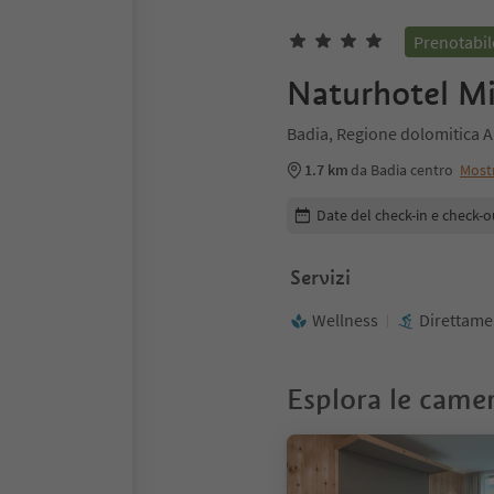
Prenotabil
Naturhotel Mi
Badia, Regione dolomitica A
1.7 km
da Badia centro
Most
Modifica i dettagli della pr
Date del check-in e check-o
Servizi
Wellness
Direttamen
Esplora le came