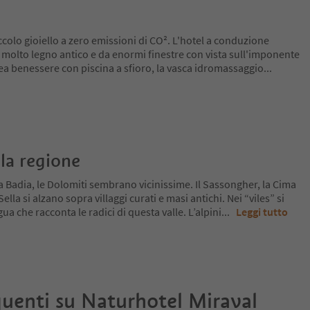
iccolo gioiello a zero emissioni di CO². L'hotel a conduzione
a molto legno antico e da enormi finestre con vista sull'imponente
ea benessere con piscina a sfioro, la vasca idromassaggio
...
la regione
a Badia, le Dolomiti sembrano vicinissime. Il Sassongher, la Cima
lla si alzano sopra villaggi curati e masi antichi. Nei “viles” si
ua che racconta le radici di questa valle. L’alpini
...
Leggi tutto
uenti su
Naturhotel Miraval