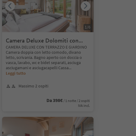
1
/
6
Camera Deluxe Dolomiti con
terrazzo
CAMERA DELUXE CON TERRAZZO E GIARDINO
Camera doppia con letto comodo, divano
letto, scrivania. Bagno aperto con doccia o
vasca, lavabo, wc e bidet separati, asciuga
asciugamani e asciugacapelli Cassa
...
Leggi tutto
Massimo 2 ospiti
Da 398€
/ 1 notte / 2 ospiti
IVA incl.