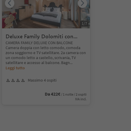
1
/
7
Deluxe Family Dolomiti con
balcone
CAMERA FAMILY DELUXE CON BALCONE
Camera doppia con letto comodo, comoda
zona soggiorno e TV satellitare. 2a camera con
un comodo letto a castello, scrivania, TV
satellitare e accesso al balcone. Bagn
...
Leggi tutto
Massimo 4 ospiti
Da 422€
/ 1 notte / 2 ospiti
IVA incl.