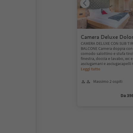
Camera Deluxe Dolom
salottino tirolese e 
CAMERA DELUXE CON SUB TIR
BALCONE Camera doppia con 
comodo salottino e stufa tiro
finestra, doccia e lavabo, wc e
asciugamani e asciugacapelli
Leggi tutto
Massimo 2 ospiti
Da 39