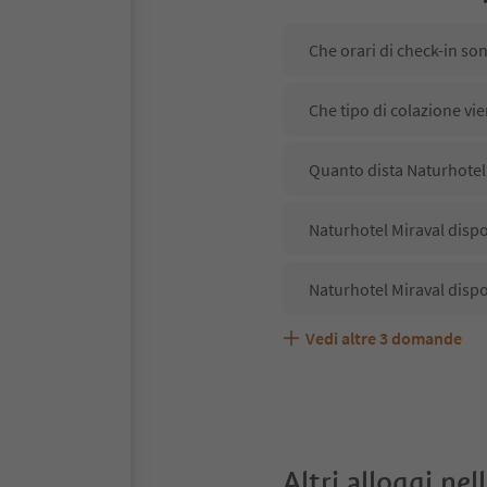
Che orari di check-in so
Che tipo di colazione vie
Quanto dista Naturhotel 
Naturhotel Miraval dispo
Naturhotel Miraval dispo
Vedi altre
3
domande
Naturhotel Miraval accet
Quali servizi/attività so
Gli ospiti di Naturhotel 
Altri alloggi nel