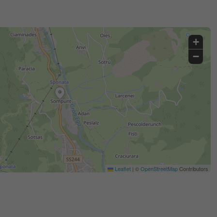
+
−
Leaflet
|
©
OpenStreetMap
Contributors