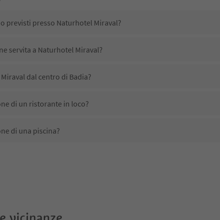
no previsti presso Naturhotel Miraval?
ne servita a Naturhotel Miraval?
Miraval dal centro di Badia?
ne di un ristorante in loco?
ne di una piscina?
ta animali domestici?
no disponibili presso Naturhotel Miraval?
Miraval ricevono l'Alto Adige Guest Pass?
le vicinanze