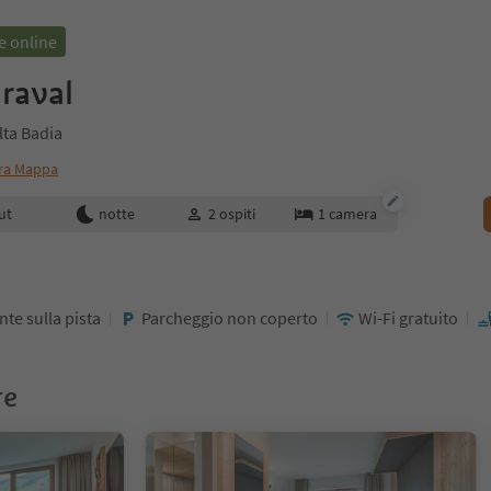
e online
raval
lta Badia
ra Mappa
enotazione
ut
notte
2
ospiti
1
camera
te sulla pista
Parcheggio non coperto
Wi-Fi gratuito
re