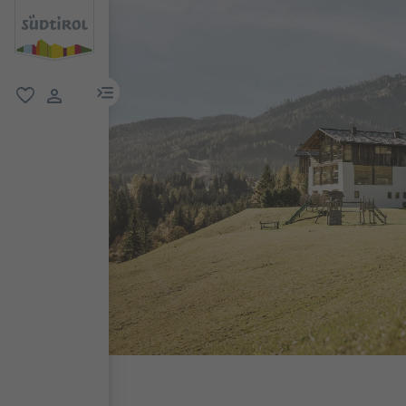
menu link
favoriti
user link