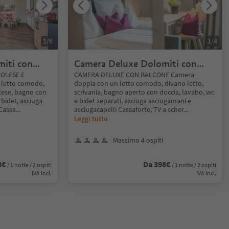
1
/
6
1
/
4
iti con
Camera Deluxe Dolomiti con
balcone
balcone
OLESE E
CAMERA DELUXE CON BALCONE Camera
letto comodo,
doppia con un letto comodo, divano letto,
lese, bagno con
scrivania, bagno aperto con doccia, lavabo, wc
 bidet, asciuga
e bidet separati, asciuga asciugamani e
 Cassa
...
asciugacapelli Cassaforte, TV a scher
...
Leggi tutto
Massimo 4 ospiti
8€
Da 398€
/ 1 notte / 2 ospiti
/ 1 notte / 2 ospiti
IVA incl.
IVA incl.