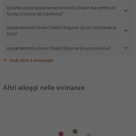
Quanto dista Appartamento Amie Chalet dal centro di
Santa Cristina Val Gardena?
Appartamento Amie Chalet dispone di un ristorante in
loco?
Appartamento Amie Chalet dispone di una piscina?
Vedi altre
3
domande
Quali servizi/attività sono disponibili presso
Gli ospiti di Appartamento Amie Chalet ricevono l'Alto
Appartamento Amie Chalet accetta animali domestici?
Appartamento Amie Chalet?
Adige Guest Pass?
Altri alloggi nelle vicinanze