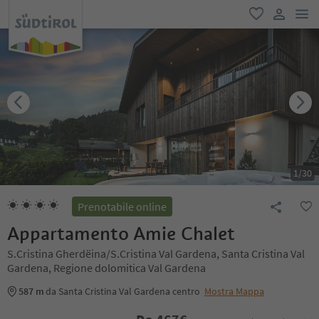
men
favoriti
user lin
1
/
30
Prenotabile online
Appartamento Amie Chalet
S.Cristina Gherdëina/S.Cristina Val Gardena, Santa Cristina Val
Gardena, Regione dolomitica Val Gardena
587 m
da Santa Cristina Val Gardena centro
Mostra Mappa