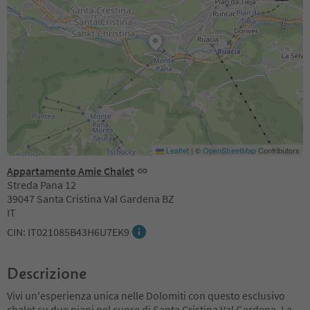
Leaflet
|
©
OpenStreetMap
Contributors
Appartamento Amie Chalet
Streda Pana 12
39047 Santa Cristina Val Gardena BZ
IT
CIN: IT021085B43H6U7EK9
Descrizione
Vivi un'esperienza unica nelle Dolomiti con questo esclusivo
chalet su due piani nel cuore di Santa Cristina Val Gardena. La