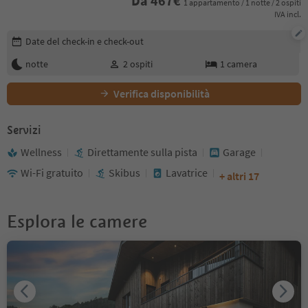
Da
467
€
1 appartamento / 1 notte / 2 ospiti
IVA incl.
Modifica i dettagli della prenotazione
Date del check-in e check-out
notte
2
ospiti
1
camera
Verifica disponibilità
Servizi
Wellness
Direttamente sulla pista
Garage
Wi-Fi gratuito
Skibus
Lavatrice
+ altri 17
Esplora le camere