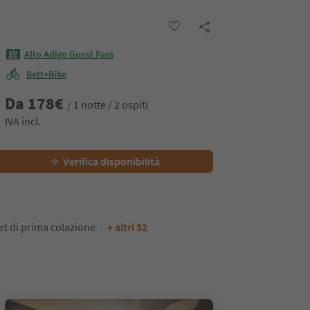
Alto Adige Guest Pass
Bett+Bike
Da
178
€
/ 1 notte / 2 ospiti
IVA incl.
Verifica disponibilità
et di prima colazione
+ altri 32