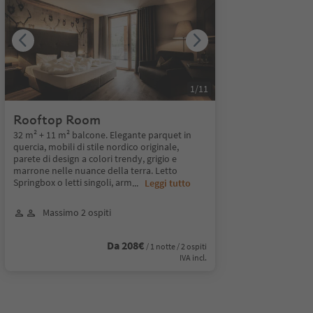
1
/
11
Rooftop Room
32 m² + 11 m² balcone. Elegante parquet in
quercia, mobili di stile nordico originale,
parete di design a colori trendy, grigio e
marrone nelle nuance della terra. Letto
Springbox o letti singoli, arm
...
Leggi tutto
Massimo 2 ospiti
Da 208€
/ 1 notte / 2 ospiti
IVA incl.