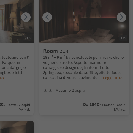
1
/
13
1
/
9
Room 213
ltoatesino con l‘
18 m² + 9 m² balcone.Ideale per i freaks che lo
. Parquet in
vogliono stretto. Aspetto marmor e
tonalita‘ grigio
corraggioso design degli interni. Letto
ngbox o letti
Springbox, specchio da soffitto, effetto fuoco
con cabina di vetro, pavimento
tto
...
Leggi tutto
Massimo 2 ospiti
8€
Da 184€
/ 1 notte / 2 ospiti
/ 1 notte / 2 ospiti
IVA incl.
IVA incl.