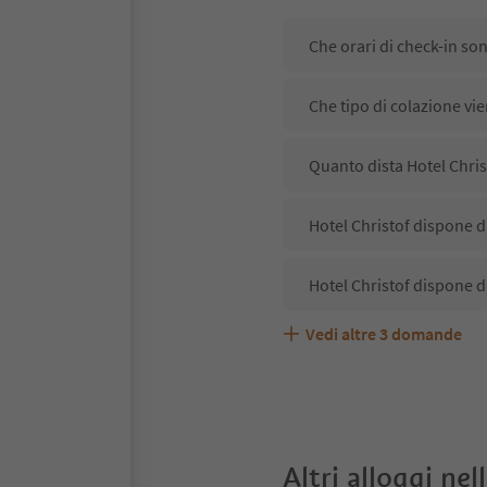
Che orari di check-in son
Che tipo di colazione vie
Quanto dista Hotel Chris
Hotel Christof dispone di
Hotel Christof dispone d
Vedi altre
3
domande
Hotel Christof accetta a
Quali servizi/attività so
Gli ospiti di Hotel Chris
Altri alloggi nel