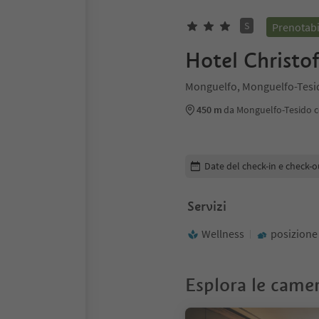
S
Prenotabi
Hotel Christo
Monguelfo, Monguelfo-Tesi
450 m
da Monguelfo-Tesido 
Modifica i dettagli della pr
Date del check-in e check-o
Servizi
Wellness
posizione
Esplora le came