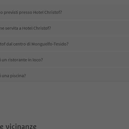
o previsti presso Hotel Christof?
ne servita a Hotel Christof?
tof dal centro di Monguelfo-Tesido?
 un ristorante in loco?
i una piscina?
nimali domestici?
no disponibili presso Hotel Christof?
tof ricevono l'Alto Adige Guest Pass?
le vicinanze