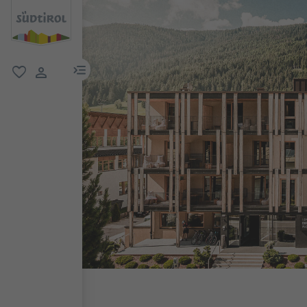
menu link
favoriti
user link