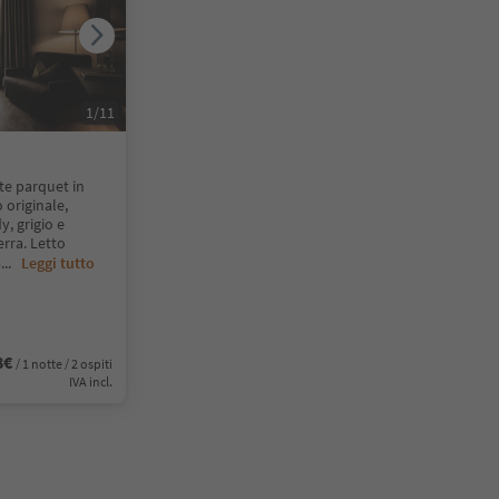
1
/
11
te parquet in
o originale,
y, grigio e
rra. Letto
a
...
Leggi tutto
8€
/ 1 notte / 2 ospiti
IVA incl.