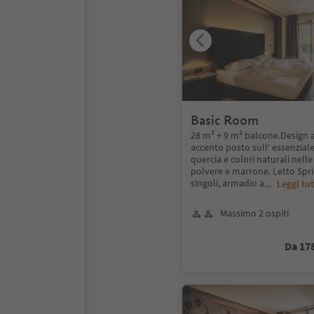
Basic Room
28 m² + 9 m² balcone.Design a
accento posto sull‘ essenziale
quercia e colori naturali nelle 
polvere e marrone. Letto Spri
singoli, armadio a
...
Leggi tu
Massimo 2 ospiti
Da 17