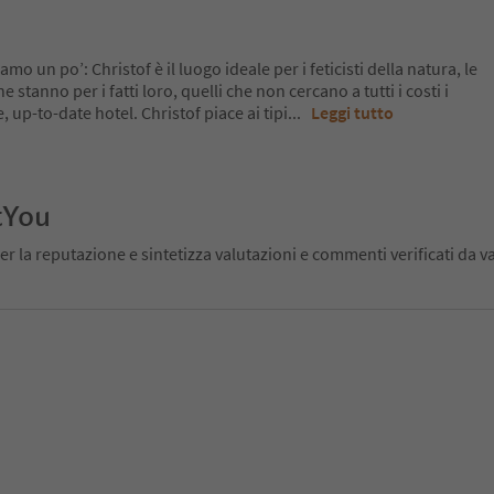
 un po’: Christof è il luogo ideale per i feticisti della natura, le
ne stanno per i fatti loro, quelli che non cercano a tutti i costi i
, up-to-date hotel. Christof piace ai tipi
...
Leggi tutto
tYou
er la reputazione e sintetizza valutazioni e commenti verificati da va