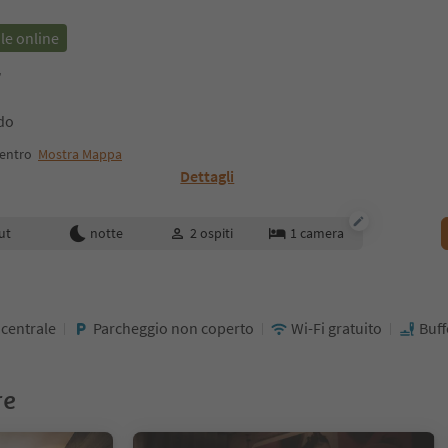
le online
f
do
centro
Mostra Mappa
Dettagli
enotazione
ut
notte
2
ospiti
1
camera
 centrale
Parcheggio non coperto
Wi-Fi gratuito
Buff
re