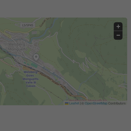
+
−
Leaflet
|
©
OpenStreetMap
Contributors