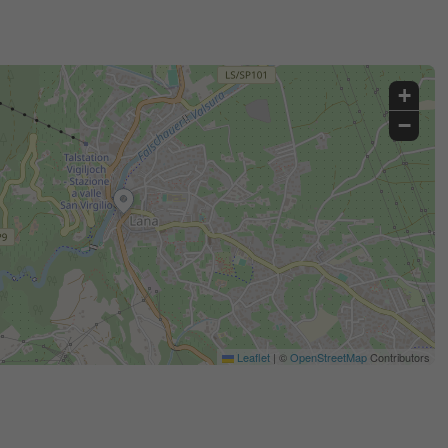
+
−
Leaflet
|
©
OpenStreetMap
Contributors