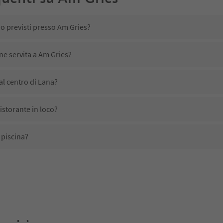
no previsti presso Am Gries?
ne servita a Am Gries?
l centro di Lana?
istorante in loco?
 piscina?
i domestici?
no disponibili presso Am Gries?
cevono l'Alto Adige Guest Pass?