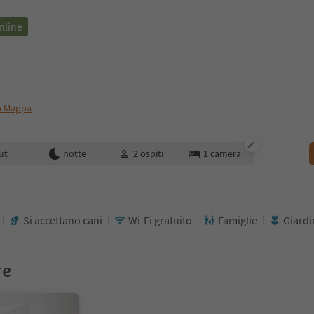
nline
a Mappa
enotazione
ut
notte
2
ospiti
1
camera
Si accettano cani
Wi-Fi gratuito
Famiglie
Giard
re