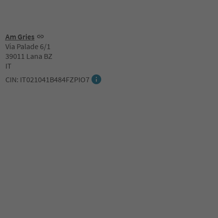
Am Gries
Via Palade 6/1
39011 Lana BZ
IT
CIN: IT021041B484FZPIO7