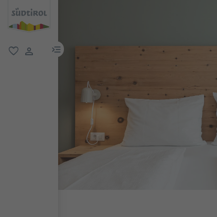
menu link
favoriti
user link