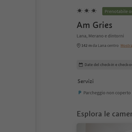
Prenotabile o
Am Gries
Lana, Merano e dintorni
142 m
da Lana centro
Mostr
Modifica i dettagli della pr
Date del check-in e check-o
Servizi
Parcheggio non coperto
Esplora le came