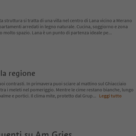
a struttura si tratta di una villa nel centro di Lana vicino a Merano
partamenti arredati in legno naturale. Cucina, soggiorno e zona
no molto spazio. Lana è un punto di partenza ideale pe
...
la regione
oi contrasti. In primavera puoi sciare al mattino sul Ghiacciaio
 tra i meleti nel pomeriggio. Mentre le cime restano bianche, lungo
a palme e portici. Il clima mite, protetto dal Grup
...
Leggi tutto
uenti su
Am Gries