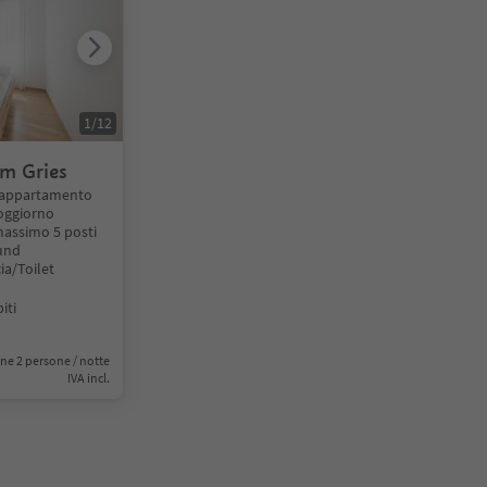
1
/
12
am Gries
s appartamento
oggiorno
massimo 5 posti
und
ia/Toilet
iti
ne 2 persone / notte
IVA incl.