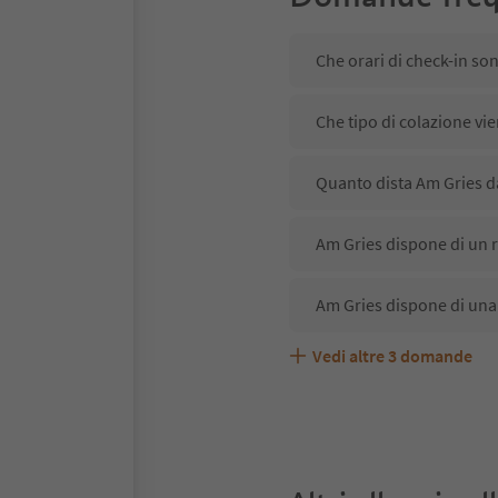
Che orari di check-in so
Che tipo di colazione vie
Quanto dista Am Gries da
Am Gries dispone di un r
Am Gries dispone di una
Vedi altre
3
domande
Am Gries accetta animal
Quali servizi/attività so
Gli ospiti di Am Gries ri