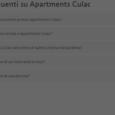
uenti su
Apartments Culac
no previsti presso Apartments Culac?
ene servita a Apartments Culac?
Culac dal centro di Santa Cristina Val Gardena?
 di un ristorante in loco?
e di una piscina?
a animali domestici?
ono disponibili presso Apartments Culac?
Culac ricevono l'Alto Adige Guest Pass?