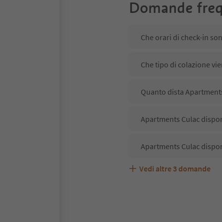
Domande freq
Che orari di check-in so
Che tipo di colazione vi
Quanto dista Apartments 
Apartments Culac dispone
Apartments Culac dispon
Vedi altre
3
domande
Apartments Culac accett
Quali servizi/attività s
Gli ospiti di Apartments 