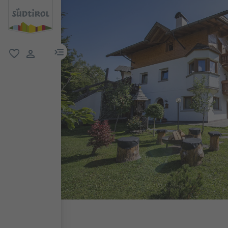
menu link
favoriti
user link