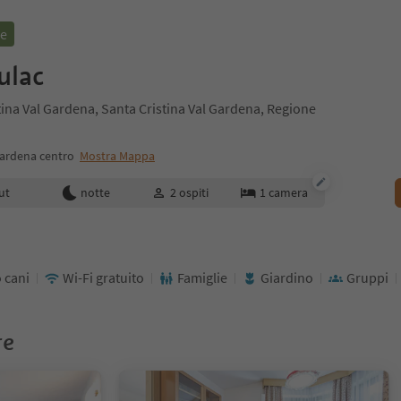
ne
ulac
tina Val Gardena, Santa Cristina Val Gardena, Regione
Gardena centro
Mostra Mappa
enotazione
ut
notte
2
ospiti
1
camera
 cani
Wi-Fi gratuito
Famiglie
Giardino
Gruppi
re