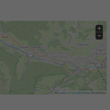
+
−
Leaflet
|
©
OpenStreetMap
Contributors