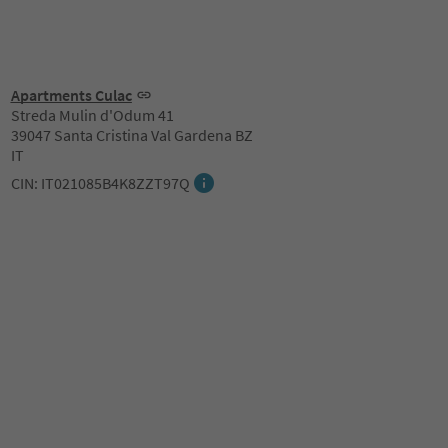
Apartments Culac
Streda Mulin d'Odum 41
39047 Santa Cristina Val Gardena BZ
IT
CIN: IT021085B4K8ZZT97Q