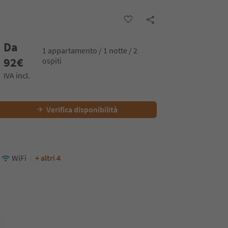
Da
1 appartamento / 1 notte / 2
92
€
ospiti
IVA incl.
Verifica disponibilità
WiFi
+ altri 4