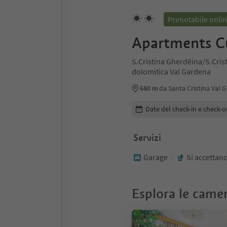
Prenotabile onli
Apartments C
S.Cristina Gherdëina/S.Cris
dolomitica Val Gardena
680 m
da Santa Cristina Val 
Modifica i dettagli della pr
Date del check-in e check-o
Servizi
Garage
Si accettano
Esplora le came