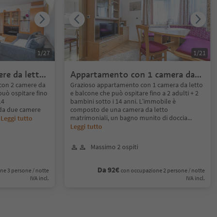
1
/
27
1
/
21
re da letto
Appartamento con 1 camera da
letto e balcone
con 2 camere da
Grazioso appartamento con 1 camera da letto
 può ospitare fino
e balcone che può ospitare fino a 2 adulti + 2
14
bambini sotto i 14 anni. L’immobile è
da due camere
composto de una camera da letto
matrimoniali, un bagno munito di doccia
...
.
Leggi tutto
Leggi tutto
Massimo 2 ospiti
Da 92€
ne 3 persone / notte
con occupazione 2 persone / notte
IVA incl.
IVA incl.